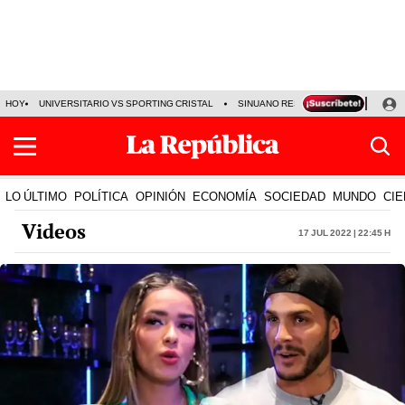
HOY
UNIVERSITARIO VS SPORTING CRISTAL
SINUANO RESULTADOS HOY
CA
LO ÚLTIMO
POLÍTICA
OPINIÓN
ECONOMÍA
SOCIEDAD
MUNDO
CIE
Videos
17 Jul 2022 | 22:45 h