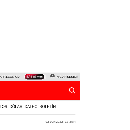
APA LEÓN XIV
NALDY SALDAÑA
INICIAR SESIÓN
LA BELLA LUZ
MAGALY MEDINA
HORÓS
LOS
DÓLAR
DATEC
BOLETÍN
02 Jun 2022 | 18:34 h