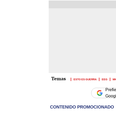
ESTO ES GUERRA
EEG
MI
Prefi
Goog