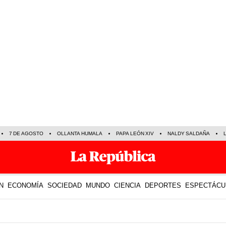
7 DE AGOSTO
OLLANTA HUMALA
PAPA LEÓN XIV
NALDY SALDAÑA
N
ECONOMÍA
SOCIEDAD
MUNDO
CIENCIA
DEPORTES
ESPECTÁCU