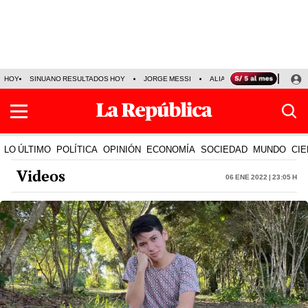
HOY
SINUANO RESULTADOS HOY
JORGE MESSI
ALIANZA LIMA VS SPORT BO
LO ÚLTIMO
POLÍTICA
OPINIÓN
ECONOMÍA
SOCIEDAD
MUNDO
CIE
Videos
06 Ene 2022 | 23:05 h