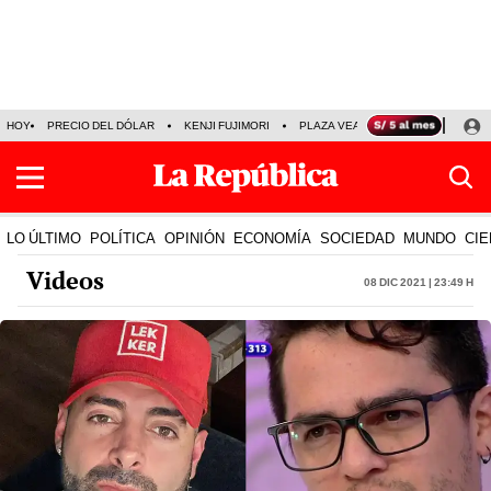
HOY
PRECIO DEL DÓLAR
KENJI FUJIMORI
PLAZA VEA
FERIADOS
KE
LO ÚLTIMO
POLÍTICA
OPINIÓN
ECONOMÍA
SOCIEDAD
MUNDO
CIE
Videos
08 Dic 2021 | 23:49 h