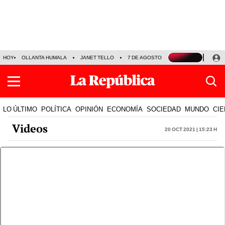
HOY
OLLANTA HUMALA
JANET TELLO
7 DE AGOSTO
TINKA RESULTADOS
LO ÚLTIMO
POLÍTICA
OPINIÓN
ECONOMÍA
SOCIEDAD
MUNDO
CIE
Videos
20 Oct 2021 | 15:23 h