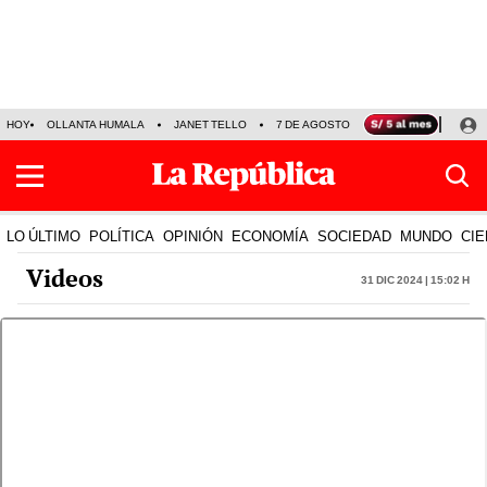
HOY
OLLANTA HUMALA
JANET TELLO
7 DE AGOSTO
TINKA RESULTADOS
LO ÚLTIMO
POLÍTICA
OPINIÓN
ECONOMÍA
SOCIEDAD
MUNDO
CIE
Videos
31 Dic 2024 | 15:02 h