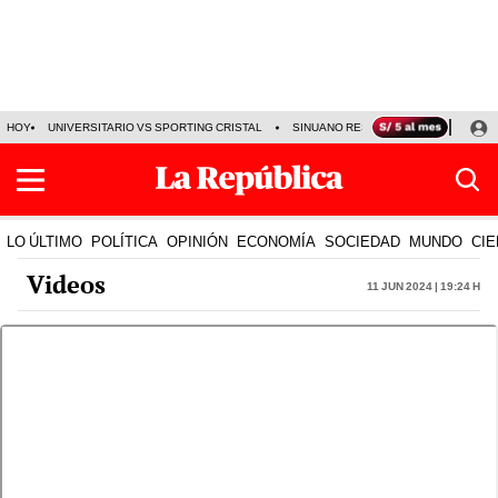
HOY
UNIVERSITARIO VS SPORTING CRISTAL
SINUANO RESULTADOS HOY
CA
LO ÚLTIMO
POLÍTICA
OPINIÓN
ECONOMÍA
SOCIEDAD
MUNDO
CIE
Videos
11 Jun 2024 | 19:24 h