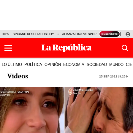
HOY
SINUANO RESULTADOS HOY
ALIANZA LIMA VS SPORT BOYS
JORGE MES
LO ÚLTIMO
POLÍTICA
OPINIÓN
ECONOMÍA
SOCIEDAD
MUNDO
CIE
Videos
25 Sep 2022 | 9:25 h