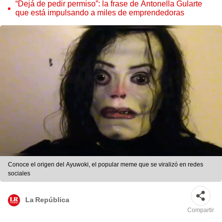
pieza única que hoy buscan coleccionistas de todo el
“Dejá de pedir permiso”: la frase de Antonella Gularte
mundo
que está impulsando a miles de emprendedoras
Conoce el origen del Ayuwoki, el popular meme que se viralizó en redes
sociales
La República
Compartir