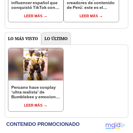
influencer español que
creadores de contenido
conquistó TikTok con
de Perú: este es el
su pasión por el Perú:
monto que puedes
LEER MÁS
LEER MÁS
"Mi amor nació por la
llegar a cobrar por 1.000
gastronomía"
vistas
LO MÁS VISTO
LO ÚLTIMO
Peruano hace cosplay
‘ultra realista’ de
Bumblebee y emociona
a fans de 'Transformers’
LEER MÁS
[VIDEO]