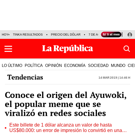
HOY
TINKA RESULTADOS
PRECIO DEL DÓLAR
7 DE AGOSTO
OLLANTA H
LO ÚLTIMO
POLÍTICA
OPINIÓN
ECONOMÍA
SOCIEDAD
MUNDO
CIE
Tendencias
14 Mar 2019 | 14:46 h
Conoce el origen del Ayuwoki,
el popular meme que se
viralizó en redes sociales
Este billete de 1 dólar alcanza un valor de hasta
US$80.000: un error de impresión lo convirtió en una