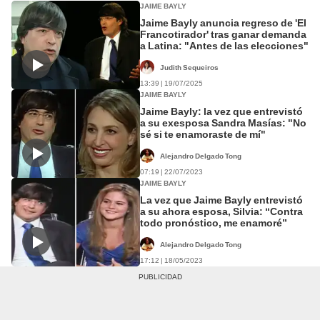
JAIME BAYLY
Jaime Bayly anuncia regreso de 'El
Francotirador' tras ganar demanda
a Latina: "Antes de las elecciones"
Judith Sequeiros
13:39 | 19/07/2025
JAIME BAYLY
Jaime Bayly: la vez que entrevistó
a su exesposa Sandra Masías: "No
sé si te enamoraste de mí"
Alejandro Delgado Tong
07:19 | 22/07/2023
JAIME BAYLY
La vez que Jaime Bayly entrevistó
a su ahora esposa, Silvia: “Contra
todo pronóstico, me enamoré”
Alejandro Delgado Tong
17:12 | 18/05/2023