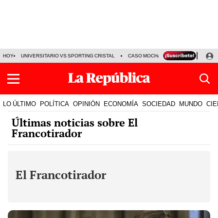
HOY
UNIVERSITARIO VS SPORTING CRISTAL
CASO MOCHASUELDOS
MIGUEL
LO ÚLTIMO
POLÍTICA
OPINIÓN
ECONOMÍA
SOCIEDAD
MUNDO
CIE
Últimas noticias sobre El
Francotirador
El Francotirador