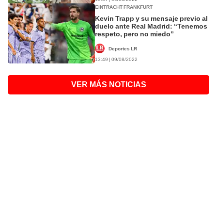
EINTRACHT FRANKFURT
Kevin Trapp y su mensaje previo al
duelo ante Real Madrid: “Tenemos
respeto, pero no miedo”
Deportes LR
13:49 | 09/08/2022
VER MÁS NOTICIAS