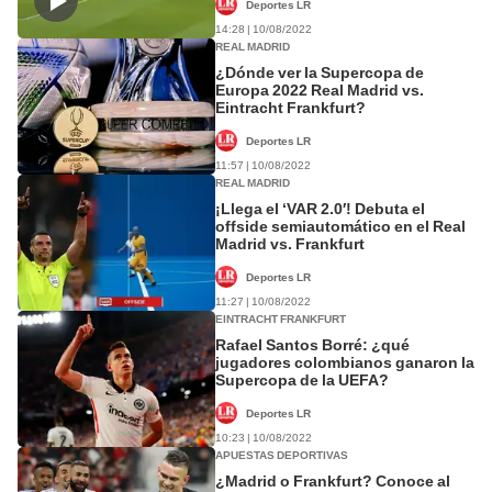
Deportes LR
14:28 | 10/08/2022
REAL MADRID
¿Dónde ver la Supercopa de
Europa 2022 Real Madrid vs.
Eintracht Frankfurt?
Deportes LR
11:57 | 10/08/2022
REAL MADRID
¡Llega el ‘VAR 2.0′! Debuta el
offside semiautomático en el Real
Madrid vs. Frankfurt
Deportes LR
11:27 | 10/08/2022
EINTRACHT FRANKFURT
Rafael Santos Borré: ¿qué
jugadores colombianos ganaron la
Supercopa de la UEFA?
Deportes LR
10:23 | 10/08/2022
APUESTAS DEPORTIVAS
¿Madrid o Frankfurt? Conoce al