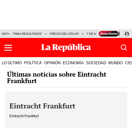
HOY
TINKA RESULTADOS
PRECIO DEL DÓLAR
7 DE AGOSTO
OLLANTA H
LO ÚLTIMO
POLÍTICA
OPINIÓN
ECONOMÍA
SOCIEDAD
MUNDO
CIE
Últimas noticias sobre Eintracht
Frankfurt
Eintracht Frankfurt
Eintracht Frankfurt