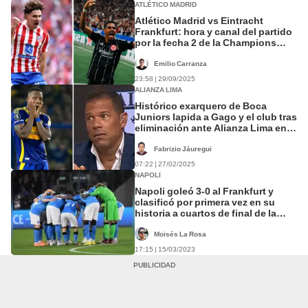
ATLÉTICO MADRID
Atlético Madrid vs Eintracht
Frankfurt: hora y canal del partido
por la fecha 2 de la Champions
League 2025-2026
Emilio Carranza
23:58 | 29/09/2025
ALIANZA LIMA
Histórico exarquero de Boca
Juniors lapida a Gago y el club tras
eliminación ante Alianza Lima en la
Bombonera: "Ya no asusta"
Fabrizio Jáuregui
07:22 | 27/02/2025
NAPOLI
Napoli goleó 3-0 al Frankfurt y
clasificó por primera vez en su
historia a cuartos de final de la
Champions
Moisés La Rosa
17:15 | 15/03/2023