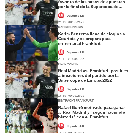
favorito de las casas de apuestas
por la final de la Supercopa de
Europa
Deportes LR
21:12 | 09/08/2022
KARIM BENZEMA
Karim Benzema llena de elogios a
Courtois y se prepara para
enfrentar al Frankfurt
Deportes LR
21:11 | 09/08/2022
REAL MADRID
Real Madrid vs. Frankfurt: posibles
alineaciones del partido por la
Supercopa de Europa 2022
Deportes LR
16:58 | 09/08/2022
EINTRACHT FRANKFURT
Rafael Borré motivado para ganar
al Real Madrid y “seguir haciendo
historia” con el Frankfurt
Deportes LR
16:47 | 09/08/2022