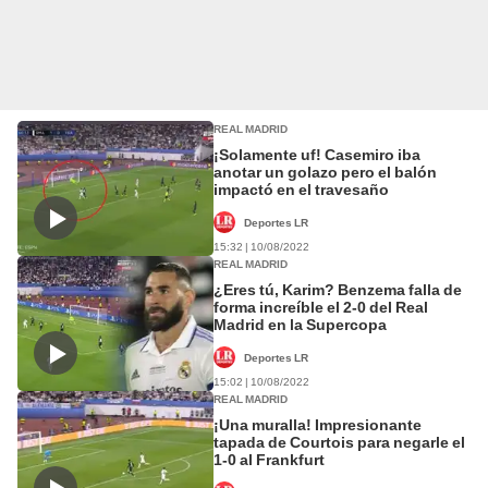
REAL MADRID
¡Solamente uf! Casemiro iba
anotar un golazo pero el balón
impactó en el travesaño
Deportes LR
15:32 | 10/08/2022
REAL MADRID
¿Eres tú, Karim? Benzema falla de
forma increíble el 2-0 del Real
Madrid en la Supercopa
Deportes LR
15:02 | 10/08/2022
REAL MADRID
¡Una muralla! Impresionante
tapada de Courtois para negarle el
1-0 al Frankfurt