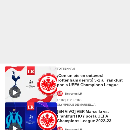
TOTTENHAM
¡Con un pie en octavos!
Tottenham derrotó 3-2 a Frankfurt
por la UEFA Champions League
Deportes LR
16:02 | 12/10/2022
OLYMPIQUE DE MARSELLA
[EN VIVO] VER Marsella vs.
Frankfurt HOY por la UEFA
Champions League 2022-23
Deportes LR