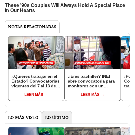
NOTAS RELACIONADAS
¿Quieres trabajar en el
¿Eres bachiller? INEI
¡Post
Estado? Convocatorias
abre convocatoria para
Conv
vigentes del 7 al 13 de
monitores con un
traba
agosto con sueldos de
sueldo de S/11.700
al 30
LEER MÁS
LEER MÁS
hasta S/12.500
suel
S/13.
LO MÁS VISTO
LO ÚLTIMO