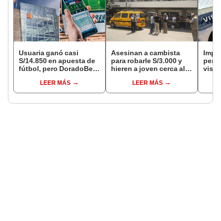
Usuaria ganó casi
Asesinan a cambista
Impu
S/14.850 en apuesta de
para robarle S/3.000 y
perua
fútbol, pero DoradoBet
hieren a joven cerca al
visas
se negó a pagar:
Barrio Chino en Lima
empr
LEER MÁS
LEER MÁS
Indecopi multó a la
Cercado
pyme
empresa con más de S/
bene
19.000