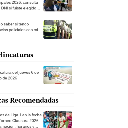
ipales 2026: consulta
 DNI si fuiste elegido
ro de mesa para este 4
ubre en el link oficial de
 saber si tengo
NPE
cias policiales con mi
lincaturas
ncatura del jueves 6 de
o de 2026
tas Recomendadas
os de Liga 1 en la fecha
 Torneo Clausura 2026:
amación, horarios y