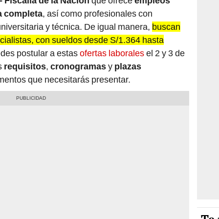
- Fiscalía de la Nación
que ofrece
empleos
a completa
, así como profesionales con
niversitaria y técnica. De igual manera,
buscan
ecialistas, con sueldos desde S/1.364 hasta
edes postular a estas
ofertas laborales
el 2 y 3 de
s
requisitos
,
cronogramas
y
plazas
umentos que necesitarás presentar.