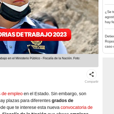
en Cu
recup
¿Se t
agost
hay fe
desca
Detien
Rojas
caso q
policí
bajo en el Ministerio Público - Fiscalía de la Nación. Foto:
Compartir
s de empleo
en el Estado. Sin embargo, son
ay plazas para diferentes
grados de
ede que te interese esta nueva
convocatoria de