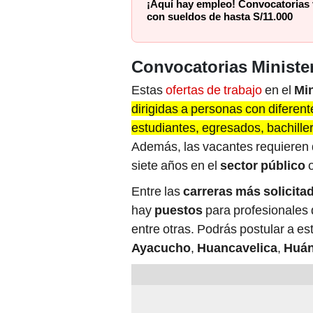
¡Aquí hay empleo! Convocatorias vi
con sueldos de hasta S/11.000
Convocatorias Minister
Estas
ofertas de trabajo
en el
Min
dirigidas a personas con diferen
estudiantes, egresados, bachiller
Además, las vacantes requieren 
siete años en el
sector público
o
Entre las
carreras más solicita
hay
puestos
para profesionales 
entre otras. Podrás postular a es
Ayacucho
,
Huancavelica
,
Huá