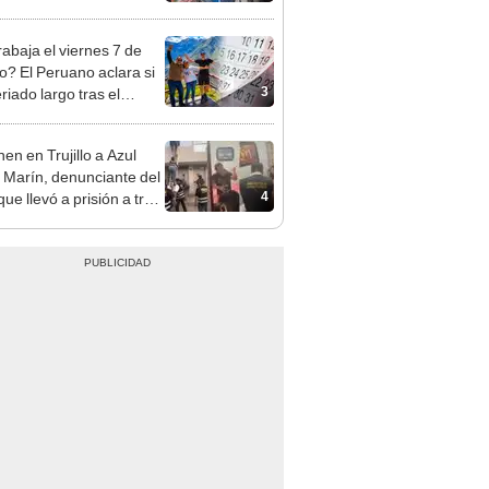
sco y Serenazgo
eró el dinero
rabaja el viernes 7 de
o? El Peruano aclara si
3
riado largo tras el
nso del 6 de agosto
en en Trujillo a Azul
 Marín, denunciante del
4
ue llevó a prisión a tres
as