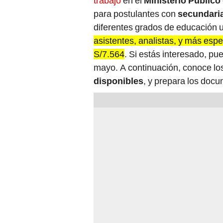
trabajo
en el
Ministerio Público 
para postulantes con
secundari
diferentes grados de educación u
asistentes, analistas, y más esp
S/7.564
. Si estás interesado, pu
mayo. A continuación, conoce lo
disponibles
, y prepara los doc