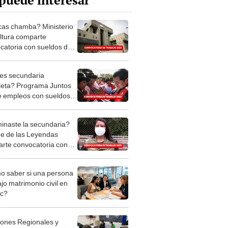
puede interesar
as chamba? Ministerio
ltura comparte
catoria con sueldos de
 S/6.000
es secundaria
eta? Programa Juntos
e empleos con sueldos
 S/1.700
inaste la secundaria?
e de las Leyendas
rte convocatoria con
os de hasta S/3.000
 saber si una persona
jo matrimonio civil en
ec?
iones Regionales y