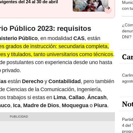
gentes del 24 al 30 de abril
Munic
con tu
miemb
de oct
¿Cómo
la O
io Público 2023: requisitos
denun
DNI?
isterio Público
, en modalidad
CAS
, están
tes grados de instrucción: secundaria completa,
es y titulados, tanto universitarios como técnicos
.
Car
de postulantes con experiencia desde uno hasta
 privado.
Carli
das
están
Derecho
y
Contabilidad
, pero también
agost
de Ciencias de la Comunicación, Ingeniería,
tos trabajos si estas en
Lima
,
Callao
,
Áncash
,
No
nuco
,
Ica
,
Madre de Dios
,
Moquegua
o
Piura
.
Partid
4 del
progr