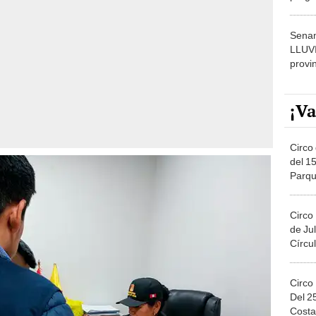
dónde
Senam
LLUV
provi
¡Va
Circo 
del 15
Parqu
Migue
Circo
de Jul
Círcul
Circo
Del 2
Costa