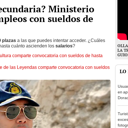
ecundaria? Ministerio
mpleos con sueldos de
0 plazas
a las que puedes intentar acceder. ¿Cuáles
OLLA
hasta cuánto ascienden los
salarios
?
LA T
GUIO
ltura comparte convocatoria con sueldos de hasta
e de las Leyendas comparte convocatoria con sueldos
LO
Usuar
en ap
Dorad
Indec
con m
Turis
exces
fotog