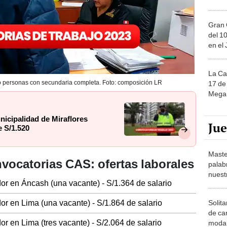
Gran 
del 10
en el
La Ca
do personas con secundaria completa. Foto: composición LR
17 de 
Mega 
icipalidad de Miraflores
Ju
 S/1.520
Maste
nvocatorias CAS: ofertas laborales
palab
nuest
ador en Áncash (una vacante) - S/1.364 de salario
ador en Lima (una vacante) - S/1.864 de salario
Solita
de ca
dor en Lima (tres vacante) - S/2.064 de salario
moda.