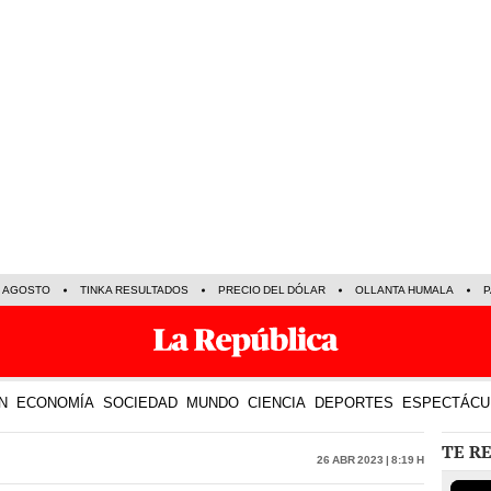
E AGOSTO
TINKA RESULTADOS
PRECIO DEL DÓLAR
OLLANTA HUMALA
P
N
ECONOMÍA
SOCIEDAD
MUNDO
CIENCIA
DEPORTES
ESPECTÁCU
TE R
26 Abr 2023 | 8:19 h