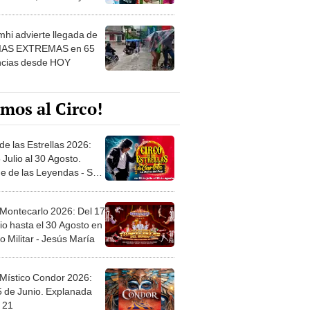
 ver
hi advierte llegada de
IAS EXTREMAS en 65
ncias desde HOY
mos al Circo!
de las Estrellas 2026:
 Julio al 30 Agosto.
e de las Leyendas - San
l
 Montecarlo 2026: Del 17
io hasta el 30 Agosto en
o Militar - Jesús María
 Místico Condor 2026:
5 de Junio. Explanada
 21