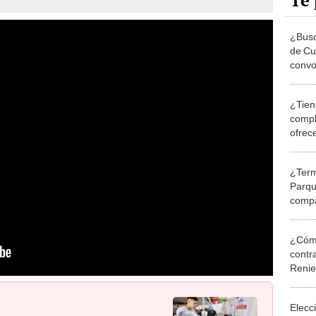
Te 
¿Busc
de Cu
convo
hasta
¿Tien
compl
ofrec
desde
¿Term
Parqu
compa
sueld
¿Cómo
contra
Reni
Elecc