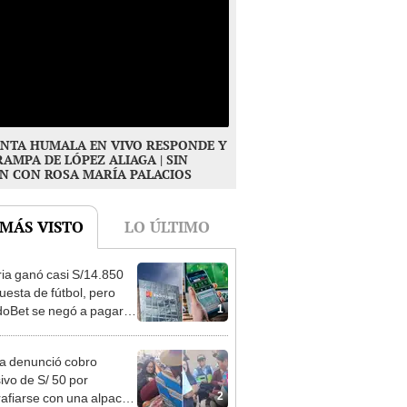
NTA HUMALA EN VIVO RESPONDE Y
RAMPA DE LÓPEZ ALIAGA | SIN
N CON ROSA MARÍA PALACIOS
 MÁS VISTO
LO ÚLTIMO
ia ganó casi S/14.850
uesta de fútbol, pero
1
oBet se negó a pagar:
opi multó a la empresa
ás de S/ 19.000
ta denunció cobro
ivo de S/ 50 por
2
rafiarse con una alpaca