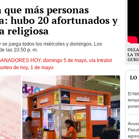
n que más personas
a: hubo 20 afortunados y
 religiosa
y se juega todos los miércoles y domingos. Los
OLLA
de las 10.50 p. m.
LA T
GUIO
GANADORES HOY, domingo 5 de mayo, vía Intralot
sorteo de hoy, 1 de mayo
LO
El Ni
tempe
ponen
produ
Acusa
Psico
agres