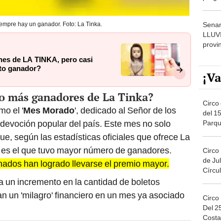
dónde
Senam
empre hay un ganador. Foto: La Tinka.
LLUV
provi
ones de LA TINKA, pero casi
eto ganador?
¡Va
vo más ganadores de La Tinka?
Circo 
o el '
Mes Morado
', dedicado al Señor de los
del 15
a devoción popular del país. Este mes no solo
Parqu
Migue
 que, según las estadísticas oficiales que ofrece La
 es el que tuvo mayor número de ganadores.
Circo
de Jul
nados han logrado llevarse el premio mayor.
Círcul
a un incremento en la cantidad de boletos
n un 'milagro' financiero en un mes ya asociado
Circo
Del 2
Costa