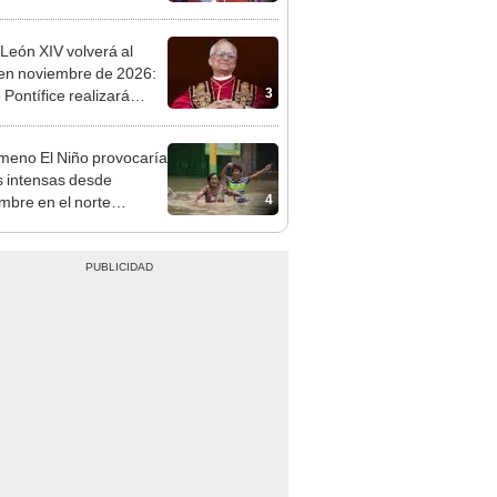
mo en Surco: cámaras
n el hecho
León XIV volverá al
en noviembre de 2026:
3
Pontífice realizará
 apostólica en cuatro
des
eno El Niño provocaría
as intensas desde
4
mbre en el norte
no, según Senamhi