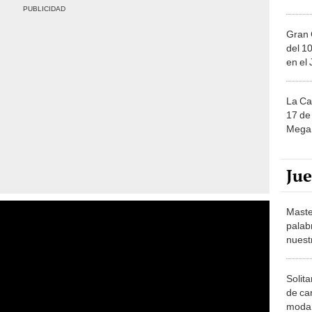
Gran 
del 10
en el
La Ca
17 de 
Mega 
Ju
Maste
palab
nuest
Solita
de ca
moda.