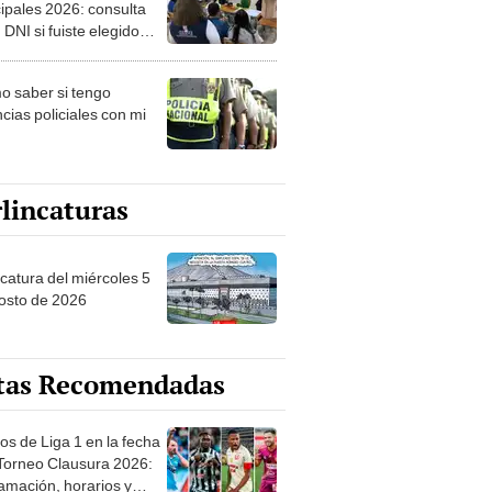
ipales 2026: consulta
 DNI si fuiste elegido
ro de mesa para este 4
ubre en el link oficial de
 saber si tengo
NPE
cias policiales con mi
lincaturas
ncatura del miércoles 5
osto de 2026
tas Recomendadas
os de Liga 1 en la fecha
 Torneo Clausura 2026:
amación, horarios y