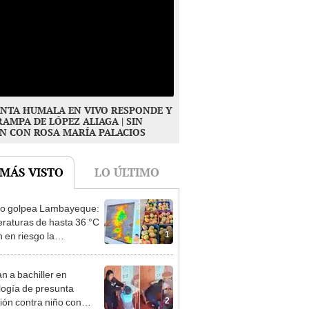
NTA HUMALA EN VIVO RESPONDE Y
RAMPA DE LÓPEZ ALIAGA | SIN
N CON ROSA MARÍA PALACIOS
 MÁS VISTO
LO ÚLTIMO
ño golpea Lambayeque:
raturas de hasta 36 °C
1
 en riesgo la
cción de mango y palta
n a bachiller en
logía de presunta
2
ión contra niño con