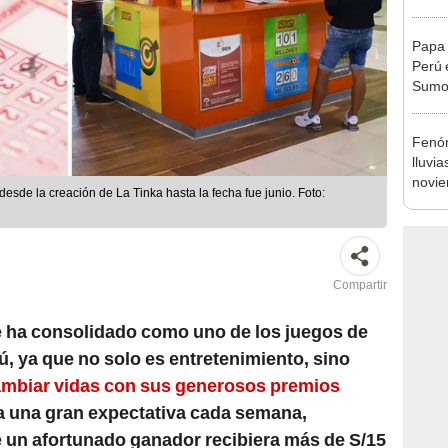
autis
capta
Papa 
Perú 
Sumo 
visita
ciuda
Fenóm
lluvi
novie
sde la creación de La Tinka hasta la fecha fue junio. Foto:
perua
Compartir
e ha consolidado como uno de los juegos de
, ya que no solo es entretenimiento, sino
cambiar vidas con sus generosos premios
ra una gran expectativa cada semana,
 un afortunado ganador recibiera más de S/15