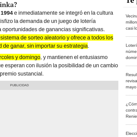
Te 
Tinka?
n
1994
e inmediatamente se integró en la cultura
Vecin
isfizo la demanda de un juego de lotería
millo
casi 
a oportunidades de ganancias significativas.
su bo
sistema de sorteo aleatorio y ofrece a todos los
d de ganar, sin importar su estrategia
.
Loter
núme
rcoles y domingo
, y mantienen el entusiasmo
domin
Intral
e esperan con ilusión la posibilidad de un cambio
 premio sustancial.
Resul
revisa
mayo
¿Cómo
contra
Reni
Elecc