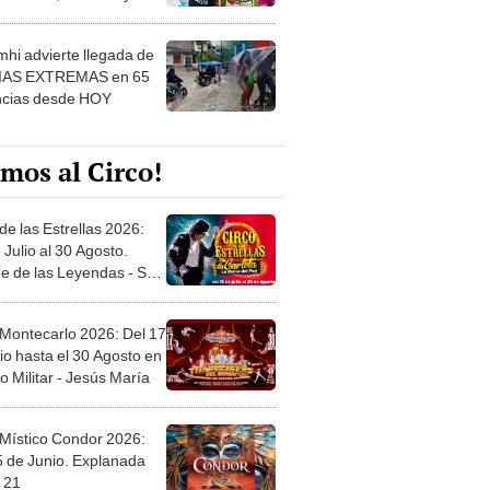
 ver
hi advierte llegada de
IAS EXTREMAS en 65
ncias desde HOY
mos al Circo!
de las Estrellas 2026:
 Julio al 30 Agosto.
e de las Leyendas - San
l
 Montecarlo 2026: Del 17
io hasta el 30 Agosto en
o Militar - Jesús María
 Místico Condor 2026:
5 de Junio. Explanada
 21