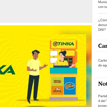
Munic
con tu
miemb
de oct
¿Cómo
la O
denun
DNI?
Car
Carli
de ag
No
Partid
4 del
progr