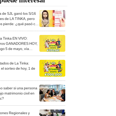
puede interesar
a de SJL ganó los S/16
nes de LA TINKA, pero
los pierde: ¿qué pasó con
leto ganador?
ía Tinka EN VIVO:
ros GANADORES HOY,
go 5 de mayo, vía
ot
tados de La Tinka:
 el sorteo de hoy, 1 de
 saber si una persona
jo matrimonio civil en
ec?
iones Regionales y