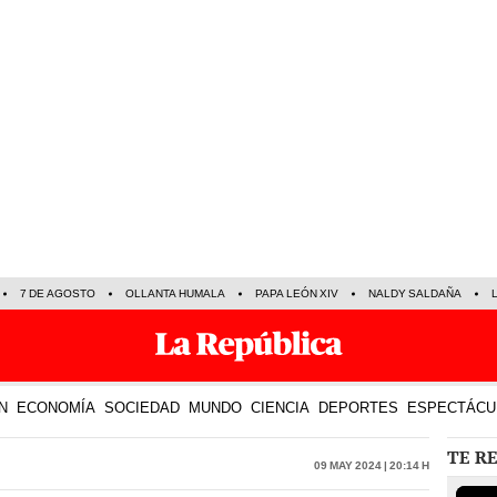
7 DE AGOSTO
OLLANTA HUMALA
PAPA LEÓN XIV
NALDY SALDAÑA
N
ECONOMÍA
SOCIEDAD
MUNDO
CIENCIA
DEPORTES
ESPECTÁCU
TE R
09 May 2024 | 20:14 h