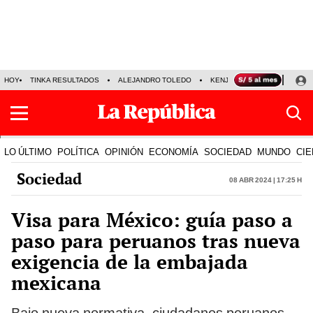
HOY
TINKA RESULTADOS
ALEJANDRO TOLEDO
KENJI FUJIMORI
PRECIO
LO ÚLTIMO
POLÍTICA
OPINIÓN
ECONOMÍA
SOCIEDAD
MUNDO
CIE
Sociedad
08 Abr 2024 | 17:25 h
Visa para México: guía paso a
paso para peruanos tras nueva
exigencia de la embajada
mexicana