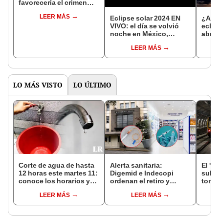
favorecería el crimen
organizado, afirman
LEER MÁS
expertos
Eclipse solar 2024 EN
¿A qu
VIVO: el día se volvió
eclip
noche en México,
abril
Estados Unidos y
zona
LEER MÁS
Canadá
LO MÁS VISTO
LO ÚLTIMO
Corte de agua de hasta
Alerta sanitaria:
El 'm
12 horas este martes 11:
Digemid e Indecopi
subte
conoce los horarios y
ordenan el retiro y
tone
zonas afectadas en
destrucción de estos
const
LEER MÁS
LEER MÁS
Miraflores, SJL, Los
productos médicos
el Ca
Olivos y más
contra el cáncer por
últim
riesgos a la salud