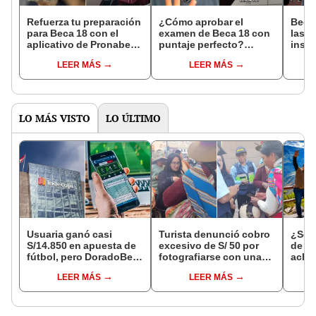
Refuerza tu preparación
¿Cómo aprobar el
Beca 
para Beca 18 con el
examen de Beca 18 con
las u
aplicativo de Pronabec:
puntaje perfecto?
insti
¿cómo descargarlo?
Estudiante peruano
postu
LEER MÁS
LEER MÁS
revela sus mejores tips
LO MÁS VISTO
LO ÚLTIMO
Usuaria ganó casi
Turista denunció cobro
¿Se t
S/14.850 en apuesta de
excesivo de S/ 50 por
de a
fútbol, pero DoradoBet
fotografiarse con una
aclar
se negó a pagar:
alpaca en Cusco y
largo
LEER MÁS
LEER MÁS
Indecopi multó a la
Serenazgo recuperó el
del 6
empresa con más de S/
dinero
19.000