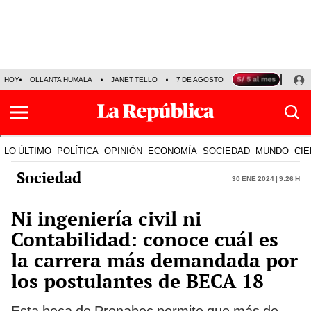
HOY
OLLANTA HUMALA
JANET TELLO
7 DE AGOSTO
TINKA RESULTADOS
LO ÚLTIMO
POLÍTICA
OPINIÓN
ECONOMÍA
SOCIEDAD
MUNDO
CIE
Sociedad
30 Ene 2024 | 9:26 h
Ni ingeniería civil ni
Contabilidad: conoce cuál es
la carrera más demandada por
los postulantes de BECA 18