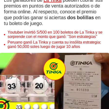
Los ganadores de
La Tinka
pueden cobrar sus
premios en puntos de venta autorizados o de
forma online. Al respecto, conoce el premio
que podrías ganar si aciertas
dos bolillas
en
tu boleto de juego.
Youtuber invirtió S/500 en 100 boletos de La Tinka y se
sorprende con el monto que ganó: "Son estrategias"
Peruano ganó La Tinka y cuenta su insólita estrategia:
ganó 50,000 soles luego de jugar 10 años