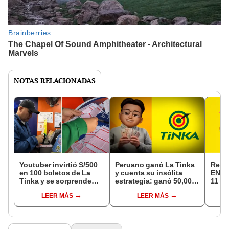
NOTAS RELACIONADAS
Youtuber invirtió S/500
Peruano ganó La Tinka
Resu
en 100 boletos de La
y cuenta su insólita
EN V
Tinka y se sorprende
estrategia: ganó 50,000
11 de
con el monto que ganó:
soles luego de jugar 10
ganad
LEER MÁS
LEER MÁS
"Son estrategias"
años
Pozo 