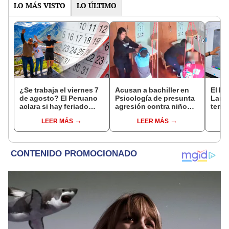
LO MÁS VISTO
LO ÚLTIMO
¿Se trabaja el viernes 7
Acusan a bachiller en
El Ni
de agosto? El Peruano
Psicología de presunta
Lamb
aclara si hay feriado
agresión contra niño
tempe
largo tras el descanso
con autismo en Surco:
36 °C
LEER MÁS
LEER MÁS
del 6 de agosto
cámaras captan el
prod
hecho
palta