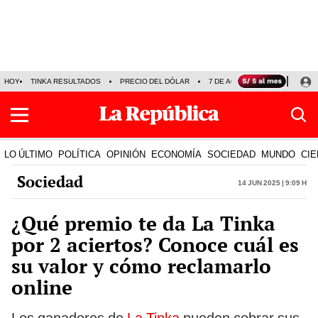
HOY
TINKA RESULTADOS
PRECIO DEL DÓLAR
7 DE AGOSTO
OLLANTA H
LO ÚLTIMO
POLÍTICA
OPINIÓN
ECONOMÍA
SOCIEDAD
MUNDO
CIE
Sociedad
14 Jun 2025 | 9:09 h
¿Qué premio te da La Tinka
por 2 aciertos? Conoce cuál es
su valor y cómo reclamarlo
online