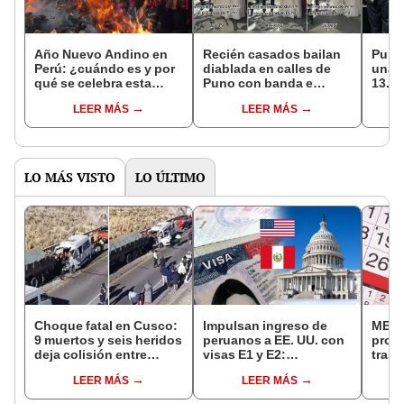
Año Nuevo Andino en
Recién casados bailan
Puno
Perú: ¿cuándo es y por
diablada en calles de
una 
qué se celebra esta
Puno con banda e
13.00
festividad?
invitados: “Al mismo
terce
LEER MÁS
LEER MÁS
estilo de la Candelaria”
LO MÁS VISTO
LO ÚLTIMO
Choque fatal en Cusco:
Impulsan ingreso de
MEF 
9 muertos y seis heridos
peruanos a EE. UU. con
prop
deja colisión entre
visas E1 y E2:
trasl
minivan y camión en
emprendedores y
no se
LEER MÁS
LEER MÁS
Espinar
pymes serían los más
“Lune
beneficiados