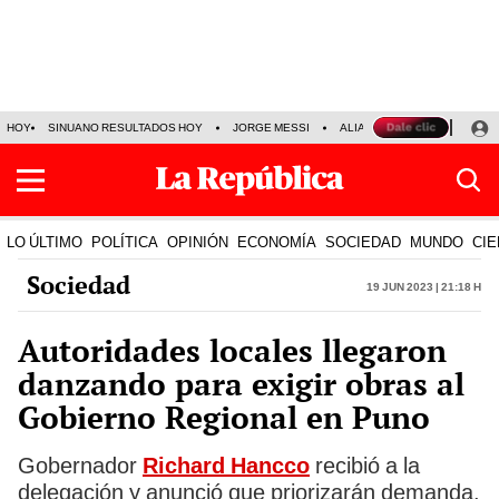
HOY
SINUANO RESULTADOS HOY
JORGE MESSI
ALIANZA LIMA VS SPORT BO
LO ÚLTIMO
POLÍTICA
OPINIÓN
ECONOMÍA
SOCIEDAD
MUNDO
CIE
Sociedad
19 Jun 2023 | 21:18 h
Autoridades locales llegaron
danzando para exigir obras al
Gobierno Regional en Puno
Gobernador
Richard Hancco
recibió a la
delegación y anunció que priorizarán demanda.