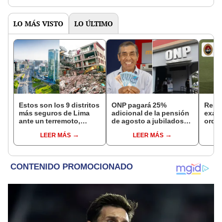
LO MÁS VISTO
LO ÚLTIMO
Estos son los 9 distritos
ONP pagará 25%
Resu
más seguros de Lima
adicional de la pensión
exam
ante un terremoto,
de agosto a jubilados
ordin
según indica el CISMID
que cumplan este
link 
LEER MÁS
LEER MÁS
requisito: ¿cómo saber
resul
si soy beneficiario?