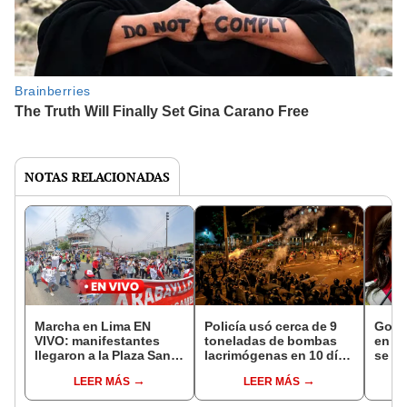
NOTAS RELACIONADAS
Marcha en Lima EN
Policía usó cerca de 9
Gobie
VIVO: manifestantes
toneladas de bombas
en la
llegaron a la Plaza San
lacrimógenas en 10 días
se in
Martín en el Centro de
de protestas sociales
de ca
LEER MÁS
LEER MÁS
Lima
y FF.