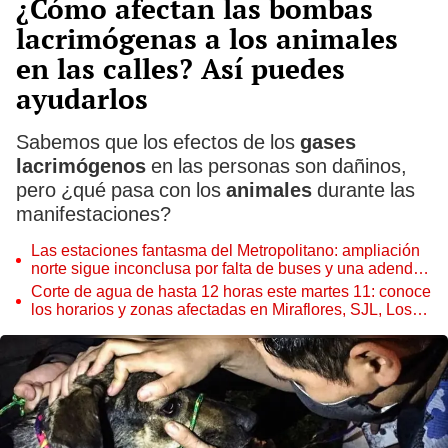
¿Cómo afectan las bombas
lacrimógenas a los animales
en las calles? Así puedes
ayudarlos
Sabemos que los efectos de los
gases
lacrimógenos
en las personas son dañinos,
pero ¿qué pasa con los
animales
durante las
manifestaciones?
Las estaciones fantasma del Metropolitano: ampliación
norte sigue inconclusa por falta de buses y una adenda
estancada
Corte de agua de hasta 12 horas este martes 11: conoce
los horarios y zonas afectadas en Miraflores, SJL, Los
Olivos y más