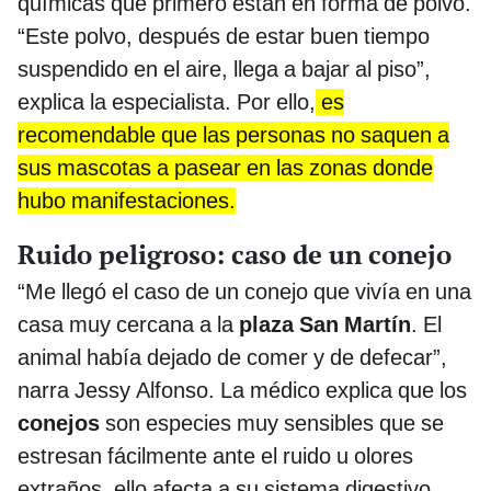
químicas que primero están en forma de polvo.
“Este polvo, después de estar buen tiempo
suspendido en el aire, llega a bajar al piso”,
explica la especialista. Por ello,
es
recomendable que las personas no saquen a
sus mascotas a pasear en las zonas donde
hubo manifestaciones.
Ruido peligroso: caso de un conejo
“Me llegó el caso de un conejo que vivía en una
casa muy cercana a la
plaza San Martín
. El
animal había dejado de comer y de defecar”,
narra Jessy Alfonso. La médico explica que los
conejos
son especies muy sensibles que se
estresan fácilmente ante el ruido u olores
extraños, ello afecta a su sistema digestivo.