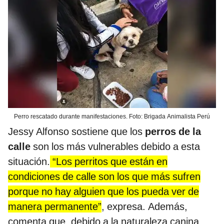
Perro rescatado durante manifestaciones. Foto: Brigada Animalista Perú
Jessy Alfonso sostiene que los
perros de la
calle
son los más vulnerables debido a esta
situación.
“Los perritos que están en
condiciones de calle son los que más sufren
porque no hay alguien que los pueda ver de
manera permanente”
, expresa. Además,
comenta que, debido a la naturaleza canina,