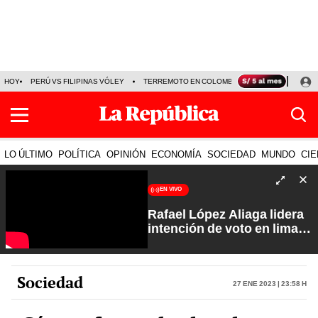
HOY
PERÚ VS FILIPINAS VÓLEY
TERREMOTO EN COLOMBIA EN VIVO
CÁMARA
LO ÚLTIMO
POLÍTICA
OPINIÓN
ECONOMÍA
SOCIEDAD
MUNDO
CIE
EN VIVO
Rafael López Aliaga lidera
intención de voto en lima
con 29%| Fuerte y Claro
con Manuela Camacho
Sociedad
27 Ene 2023 | 23:58 h