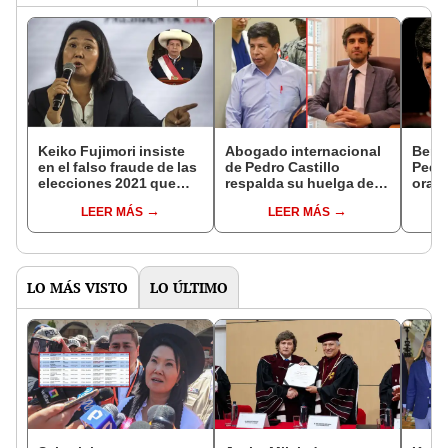
Keiko Fujimori insiste
Abogado internacional
Benji
en el falso fraude de las
de Pedro Castillo
Pedro
elecciones 2021 que
respalda su huelga de
oral:
perdió contra Pedro
hambre: “No está
entie
LEER MÁS
LEER MÁS
Castillo tras casi cuatro
equivocado”
siste
años
ha c
LO MÁS VISTO
LO ÚLTIMO