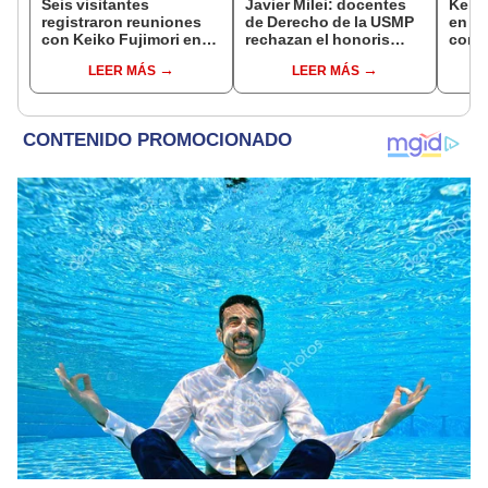
Seis visitantes
Javier Milei: docentes
Keiko
registraron reuniones
de Derecho de la USMP
en Pa
con Keiko Fujimori en
rechazan el honoris
con 
las mismas horas que la
causa otorgado al
Patri
LEER MÁS
LEER MÁS
presidenta se
presidente de Argentina
encontraba en Junín