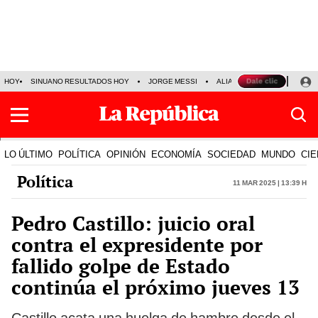
HOY
SINUANO RESULTADOS HOY
JORGE MESSI
ALIANZA LIMA VS SPORT BO
LO ÚLTIMO
POLÍTICA
OPINIÓN
ECONOMÍA
SOCIEDAD
MUNDO
CIE
Política
11 Mar 2025 | 13:39 h
Pedro Castillo: juicio oral
contra el expresidente por
fallido golpe de Estado
continúa el próximo jueves 13