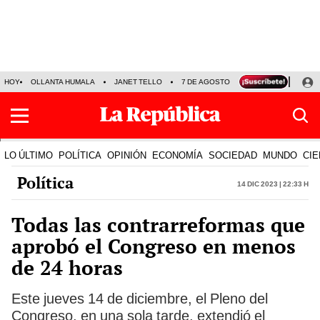
HOY
OLLANTA HUMALA
JANET TELLO
7 DE AGOSTO
TINKA RESULTADOS
LO ÚLTIMO
POLÍTICA
OPINIÓN
ECONOMÍA
SOCIEDAD
MUNDO
CIE
Política
14 Dic 2023 | 22:33 h
Todas las contrarreformas que
aprobó el Congreso en menos
de 24 horas
Este jueves 14 de diciembre, el Pleno del
Congreso, en una sola tarde, extendió el