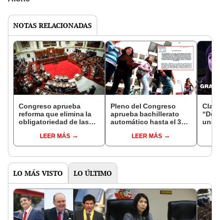
NOTAS RELACIONADAS
Congreso aprueba
Pleno del Congreso
Clara
reforma que elimina la
aprueba bachillerato
“Dest
obligatoriedad de las
automático hasta el 31
una 
PASO en los partidos
de marzo del 2024
Cong
LEER MÁS
LEER MÁS
políticos
supe
LO MÁS VISTO
LO ÚLTIMO