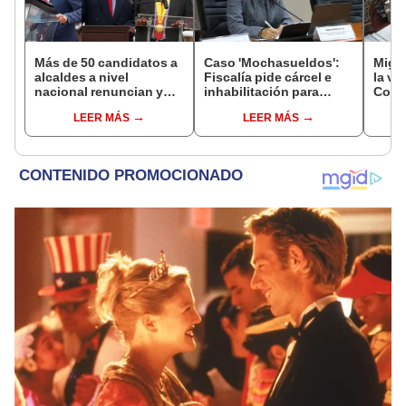
Más de 50 candidatos a
Caso 'Mochasueldos':
Migue
alcaldes a nivel
Fiscalía pide cárcel e
la vi
nacional renuncian y
inhabilitación para
Congr
dan paso a la reelección
excongresista
proye
LEER MÁS
LEER MÁS
encubierta
fujimorista María
plant
Cordero Jon Tay
pres