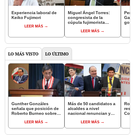
Experiencia laboral de
Miguel Ángel Torres:
Perfi
Keiko Fujimori
congresista de la
Gabin
cúpula fujimorista
gobi
LEER MÁS
controlará el primer año
Fujim
LEER MÁS
del Senado
LO MÁS VISTO
LO ÚLTIMO
Gunther Gonzáles
Más de 50 candidatos a
Robe
señala que posición de
alcaldes a nivel
respo
Roberto Burneo sobre
nacional renuncian y
Cong
reelección de López
dan paso a la reelección
reele
LEER MÁS
LEER MÁS
Aliaga no representan al
encubierta
de al
JNE