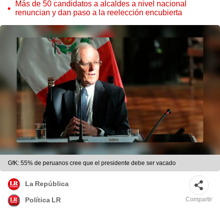
Cordero Jon Tay
Más de 50 candidatos a alcaldes a nivel nacional
renuncian y dan paso a la reelección encubierta
GfK: 55% de peruanos cree que el presidente debe ser vacado
La República
Compartir
Política LR