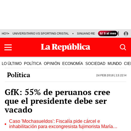
HOY
UNIVERSITARIO VS SPORTING CRISTAL
SINUANO RESULTADOS HOY
CA
LO ÚLTIMO
POLÍTICA
OPINIÓN
ECONOMÍA
SOCIEDAD
MUNDO
CIE
Política
24 Feb 2018 | 13:22 h
GfK: 55% de peruanos cree
que el presidente debe ser
vacado
Caso 'Mochasueldos': Fiscalía pide cárcel e
inhabilitación para excongresista fujimorista María