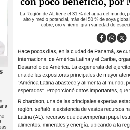
con poco beneficio, por 
La Región de AL tiene el 31 % del agua del mundo, po
alto y medio potencial, más del 50 % de soya global,
cobre, oro y hierro, gran variedad de espe
Hace pocos días, en la ciudad de Panamá, se cu
Internacional de América Latina y el Caribe, org
Desarrollo de América. La exgenerala del ejérci
s
una de las expositoras principales de mayor aten
“América Latina abastece y alimenta al mundo, pe
esperados”. Proporcionó datos importantes, que f
en
Richardson, una de las principales expertas est
uana
región, señaló la existencia de vastos recursos n
no
Latina (AL), recursos que desempeñan papel estr
U.
alimentos, minerales y energía, ubicando a la reg
reas