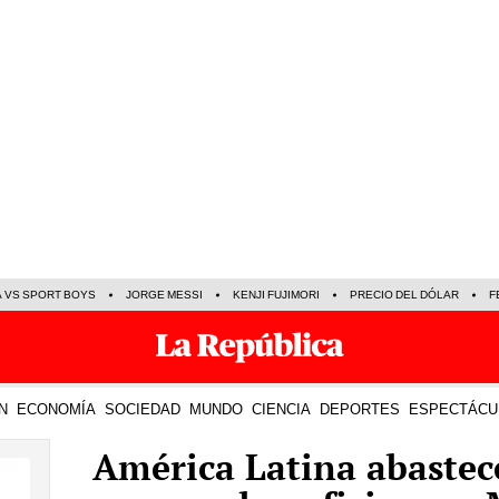
A VS SPORT BOYS
JORGE MESSI
KENJI FUJIMORI
PRECIO DEL DÓLAR
F
N
ECONOMÍA
SOCIEDAD
MUNDO
CIENCIA
DEPORTES
ESPECTÁCU
América Latina abaste