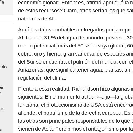
fía
economía global”. Entonces, afirmó ¿por qué la r
de estos recursos? Claro, otros serían los que sa
naturales de AL.
Aquí los datos confiables entregados por la rep
AL tiene el 31 % del agua del mundo, posee el 30 
medio potencial, más del 50 % de soya global, 60 
cobre, oro y hierro, gran variedad de especies a
del Sur se encuentra el pulmón del mundo, con el
ndo
Amazonas, que significa tener agua, plantas, ani
regulación del clima.
co
Frente a esta realidad, Richardson hizo algunas 
s
siguientes. En el momento actual -–dijo—la globa
funciona, el proteccionismo de USA está encerra
os
allende, el populismo de la derecha europea. Es d
los otros son principales responsables de lo que
vienen de Asia. Percibimos el antagonismo por l
s