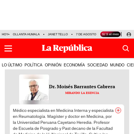
HOY
OLLANTA HUMALA
JANET TELLO
7 DE AGOSTO
TINKA RESULTADOS
LO ÚLTIMO
POLÍTICA
OPINIÓN
ECONOMÍA
SOCIEDAD
MUNDO
CIE
Dr. Moisés Barrantes Cabrera
MIRANDO LA ESENCIA
+
Médico especialista en Medicina Interna y especialista
en Reumatología. Magíster y doctor en Medicina, por
la Universidad Peruana Cayetano Heredia. Profesor
de Escuela de Posgrado y Past decano de la Facultad