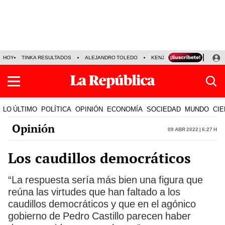
HOY
TINKA RESULTADOS
ALEJANDRO TOLEDO
KENJI FUJIMORI
PRECIO
LO ÚLTIMO
POLÍTICA
OPINIÓN
ECONOMÍA
SOCIEDAD
MUNDO
CIE
Opinión
09 Abr 2022 | 6:27 h
Los caudillos democráticos
“La respuesta sería más bien una figura que
reúna las virtudes que han faltado a los
caudillos democráticos y que en el agónico
gobierno de Pedro Castillo parecen haber