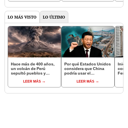
LO MÁS VISTO
LO ÚLTIMO
Hace más de 400 años,
Por qué Estados Unidos
Inici
un volcán de Perú
considera que China
contr
sepultó pueblos y
podría usar el
Fern
provocó uno de los
Megapuerto de Chancay
corru
LEER MÁS
LEER MÁS
veranos más fríos de la
para fines militares
causa
historia: sigue bajo
judic
monitoreo