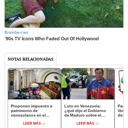
NOTAS RELACIONADAS
Proponen impuesto a
Luto en Venezuela:
Pago
patrimonio de
¿qué dijo el Gobierno
Venez
venezolanos en el
de Maduro sobre el
dese
exterior: ¿qué dice la
atropello a migrantes en
del M
LEER MÁS
LEER MÁS
propuesta?
Texas?
Educ