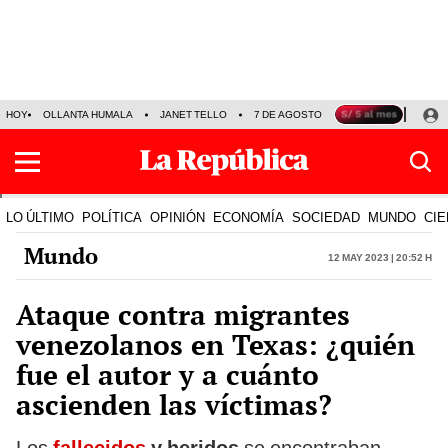
HOY
OLLANTA HUMALA
JANET TELLO
7 DE AGOSTO
TINKA RESULTADOS
LO ÚLTIMO
POLÍTICA
OPINIÓN
ECONOMÍA
SOCIEDAD
MUNDO
CIE
Mundo
12 May 2023 | 20:52 h
Ataque contra migrantes
venezolanos en Texas: ¿quién
fue el autor y a cuánto
ascienden las víctimas?