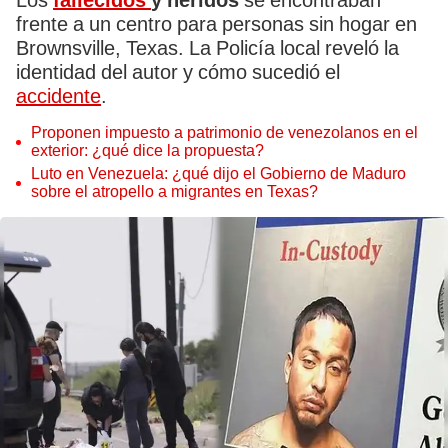
Los
fallecidos
y heridos
se encontraban
frente a un centro para personas sin hogar en
Brownsville, Texas. La Policía local reveló la
identidad del autor y cómo sucedió el
accidente
.
Proponen impuesto a patrimonio de venezolanos en el
exterior: ¿qué dice la propuesta?
Luto en Venezuela: ¿qué dijo el Gobierno de Maduro
sobre el atropello a migrantes en Texas?