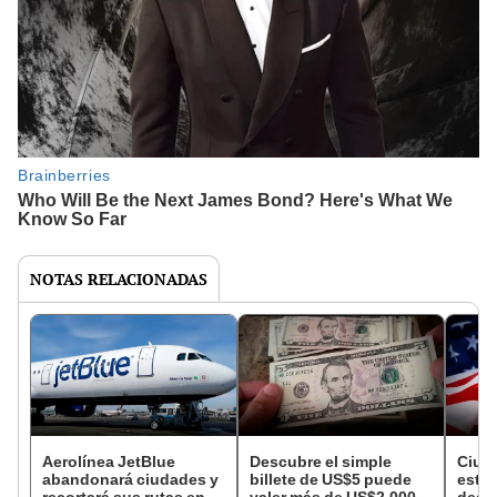
NOTAS RELACIONADAS
Aerolínea JetBlue
Descubre el simple
Ciud
abandonará ciudades y
billete de US$5 puede
esta