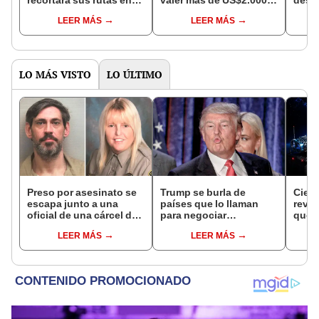
recortará sus rutas en
valer más de US$2.000:
desc
2024: AQUÍ la lista
¿cómo identificarlo
benef
LEER MÁS
LEER MÁS
completa
fácilmente?
dispo
LO MÁS VISTO
LO ÚLTIMO
Preso por asesinato se
Trump se burla de
Cient
escapa junto a una
países que lo llaman
reve
oficial de una cárcel de
para negociar
que p
Estados Unidos
aranceles: "Están
inter
LEER MÁS
LEER MÁS
besándome el culo"
afect
Starl