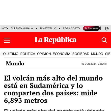
HOY
OLLANTA HUMALA
JANET TELLO
7 DE AGOSTO
TINKA RESULTADOS
LO ÚLTIMO
POLÍTICA
OPINIÓN
ECONOMÍA
SOCIEDAD
MUNDO
CIE
Mundo
01 Jun 2024 | 13:35 h
El volcán más alto del mundo
está en Sudamérica y lo
comparten dos países: mide
6,893 metros