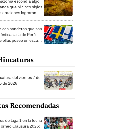
azonía escondía algo
rto en un paisaje con
ande que ni cinco siglos
ida
ploraciones lograron
rarlo: el hallazgo
a cambiar todo lo que se
nicas banderas que son
 sobre su pasado
dénticas a la de Perú:
e ellas posee un escudo
imilar
lincaturas
catura del viernes 7 de
o de 2026
tas Recomendadas
os de Liga 1 en la fecha
 Torneo Clausura 2026: