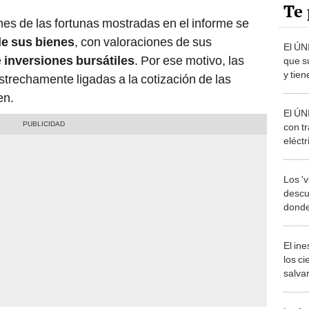
Te 
es de las fortunas mostradas en el informe se
de sus bienes
, con valoraciones de sus
El ÚN
e
inversiones bursátiles
. Por ese motivo, las
que s
y tien
strechamente ligadas a la cotización de las
arqui
en.
El ÚN
con t
eléctr
más g
Los '
descu
donde
ojos 
El in
los ci
salvar
reint
salvaj