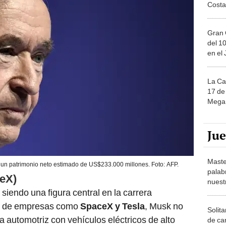
Costa
Gran 
del 10
en el
La Ca
17 de 
Mega 
Ju
Maste
 un patrimonio neto estimado de US$233.000 millones. Foto: AFP.
palab
ceX)
nuest
 siendo una figura central en la carrera
or de empresas como
SpaceX y Tesla
, Musk no
Solita
ia automotriz con vehículos eléctricos de alto
de ca