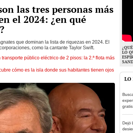
son las tres personas más
en el 2024: ¿en qué
?
gnates que dominan la lista de riquezas en 2024. El
¿QUÉ
corporaciones, como la cantante Taylor Swift.
LO Q
ESPI
ansporte público eléctrico de 2 pisos: la 2.ª flota más
SAN
cubre cómo es la isla donde sus habitantes tienen ojos
LO
Busca
exper
grati
para 
otros
Dejó L
un re
desie