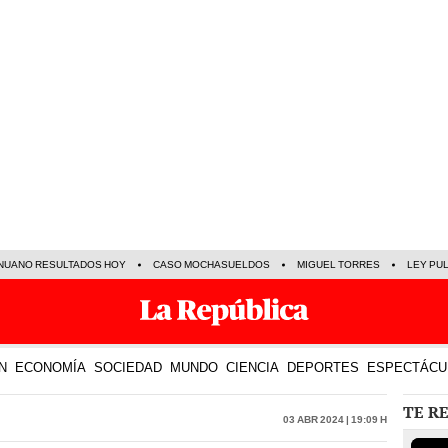
NUANO RESULTADOS HOY
CASO MOCHASUELDOS
MIGUEL TORRES
LEY PU
N
ECONOMÍA
SOCIEDAD
MUNDO
CIENCIA
DEPORTES
ESPECTÁCU
TE R
03 Abr 2024 | 19:09 h