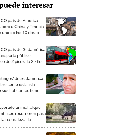
puede interesar
ICO país de América
uperó a China y Francia
e una de las 10 obras
tectónicas más grandes
ICO país de Sudamérica
ransporte público
ico de 2 pisos: la 2.ª flota
rande del mundo
vikingos' de Sudamérica:
bre cómo es la isla
 sus habitantes tienen
azules
esperado animal al que
entíficos recurrieron para
 la naturaleza: la
roducción de un asno
e está convirtiendo el