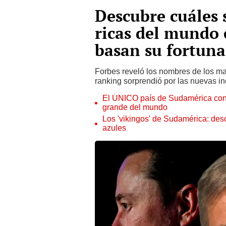
Descubre cuáles 
ricas del mundo 
basan su fortuna
Forbes reveló los nombres de los ma
ranking sorprendió por las nuevas in
El ÚNICO país de Sudamérica con tr
grande del mundo
Los 'vikingos' de Sudamérica: des
azules