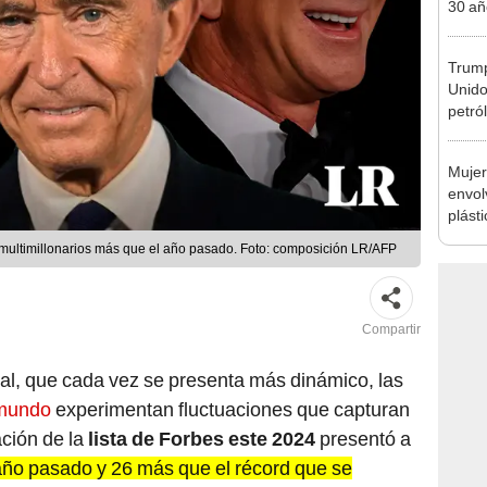
30 añ
de ll
sorpr
Trump
Unido
petró
caída
Mujer
envol
plásti
resto
 multimillonarios más que el año pasado. Foto: composición LR/AFP
Compartir
l, que cada vez se presenta más dinámico, las
 mundo
experimentan fluctuaciones que capturan
ación de la
lista de Forbes este 2024
presentó a
año pasado y 26 más que el récord que se