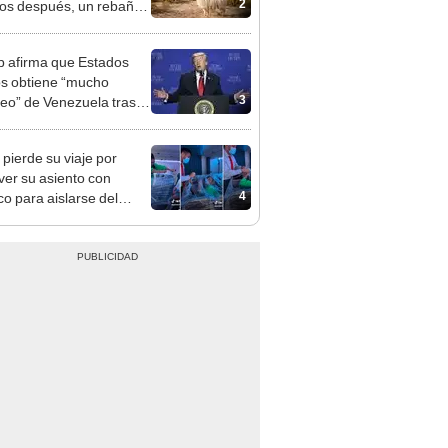
2
os después, un rebaño
amas creó un
endente ecosistema
 afirma que Estados
s obtiene “mucho
3
leo” de Venezuela tras la
 de Nicolás Maduro
 pierde su viaje por
ver su asiento con
4
co para aislarse del
 de pasajeros