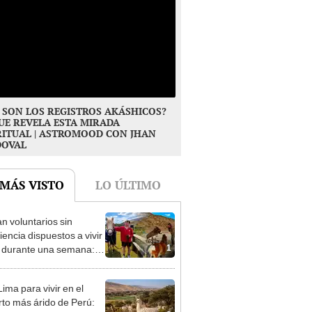
 SON LOS REGISTROS AKÁSHICOS?
UE REVELA ESTA MIRADA
RITUAL | ASTROMOOD CON JHAN
DOVAL
 MÁS VISTO
LO ÚLTIMO
n voluntarios sin
iencia dispuestos a vivir
1
s durante una semana:
cuidar caballos, burros y
 animales rescatados en
ima para vivir en el
fugio por 2 horas
rto más árido de Perú: