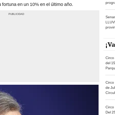
progr
u fortuna en un 10% en el último año.
dónde
Senam
LLUV
provi
¡Va
Circo 
del 15
Parqu
Migue
Circo
de Jul
Círcul
Circo
Del 2