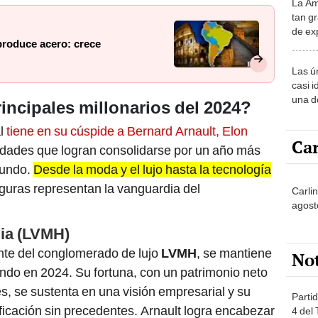
La Am
desie
tan gr
más v
de ex
produce acero: crece
encont
podrí
Las ú
sabía
casi i
una d
rincipales millonarios del 2024?
muy s
al
tiene en su cúspide a Bernard Arnault, Elon
Car
lidades que logran consolidarse por un año más
mundo.
Desde la moda y el lujo hasta la tecnología
figuras representan la vanguardia del
Carlin
agost
lia (LVMH)
rente del conglomerado de lujo
LVMH
, se mantiene
No
ndo en 2024. Su fortuna, con un patrimonio neto
, se sustenta en una visión empresarial y su
Partid
ificación sin precedentes. Arnault logra encabezar
4 del