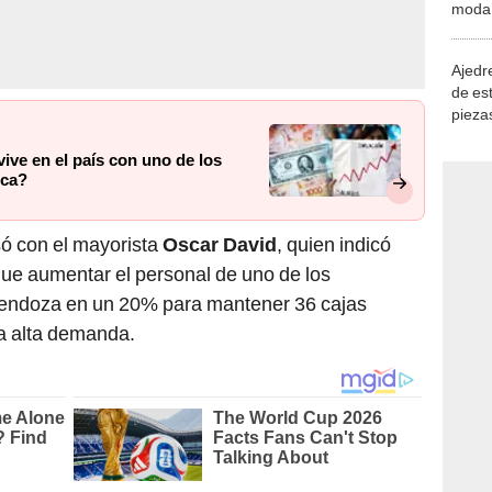
moda.
demue
Ajedre
de es
piezas
consi
ive en el país con uno de los
ica?
ó con el mayorista
Oscar David
, quien indicó
que aumentar el personal de uno de los
endoza en un 20% para mantener 36 cajas
la alta demanda.