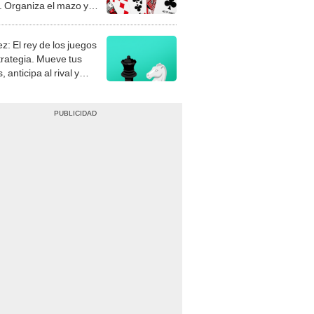
 Organiza el mazo y
stra tu habilidad.
z: El rey de los juegos
trategia. Mueve tus
, anticipa al rival y
gue el jaque mate.