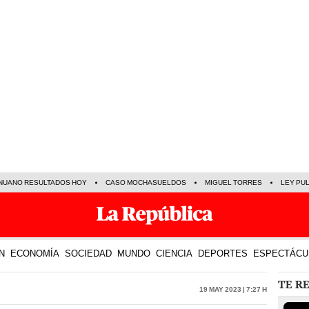
NUANO RESULTADOS HOY
CASO MOCHASUELDOS
MIGUEL TORRES
LEY PU
N
ECONOMÍA
SOCIEDAD
MUNDO
CIENCIA
DEPORTES
ESPECTÁCU
TE R
19 May 2023 | 7:27 h