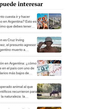
puede interesar
to cuesta ir y hacer
mo en Argentina? Esto es
nimo que debes tener
iajar al país
n es Cruz Irving
nez, el presunto agresor
rgentino muerto a
tazos en México?
ción en Argentina: ¿cómo
e en el país con uno de
alarios más bajos de
oamérica?
esperado animal al que
entíficos recurrieron para
 la naturaleza: la
roducción de un asno
e está convirtiendo el