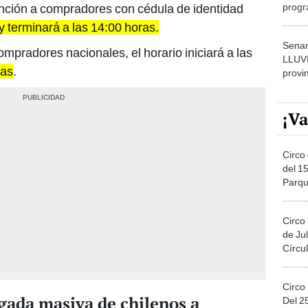
progr
ención a compradores con cédula de identidad
dónde
y terminará a las 14:00 horas.
Senam
ompradores nacionales, el horario iniciará a las
LLUV
ras
.
provi
¡Va
Circo 
del 15
Parqu
Migue
Circo
de Jul
Círcul
Circo
egada masiva de chilenos a
Del 2