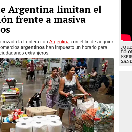
e Argentina limitan el
ión frente a masiva
nos
cruzado la frontera con
Argentina
con el fin de adquirir
¿QUÉ
 comercios
argentinos
han impuesto un horario para
LO Q
ciudadanos extranjeros.
ESPI
SAN