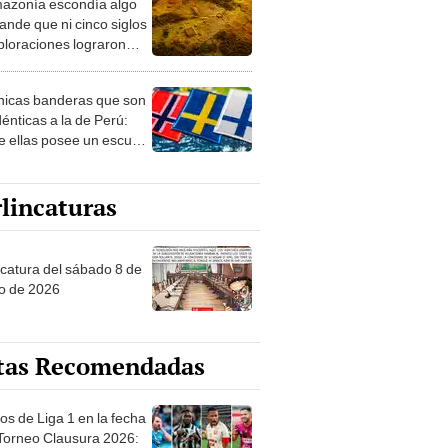
azonía escondía algo
rto en un paisaje con
ande que ni cinco siglos
ida
ploraciones lograron
rarlo: el hallazgo
a cambiar todo lo que se
nicas banderas que son
 sobre su pasado
dénticas a la de Perú:
e ellas posee un escudo
imilar
lincaturas
ncatura del sábado 8 de
o de 2026
tas Recomendadas
os de Liga 1 en la fecha
 Torneo Clausura 2026: