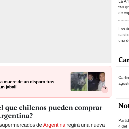
La Am
desie
tan gr
más v
de ex
encont
podrí
Las ú
sabía
casi i
una d
muy s
Car
Carli
ía muere de un disparo tras
agost
n jabalí
No
 el que chilenos pueden comprar
Argentina?
Partid
 supermercados de
Argentina
regirá una nueva
4 del