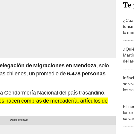
Te 
¿Cuán
turis
lo mí
para v
¿Quié
Martí
del a
elegación de Migraciones en Mendoza
, solo
mache
tas chilenos, un promedio de
6.478 personas
Infla
se viv
los s
la Gendarmería Nacional del país trasandino,
Latin
tes hacen compras de mercadería, artículos de
El in
los ci
salvar
reint
salvaj