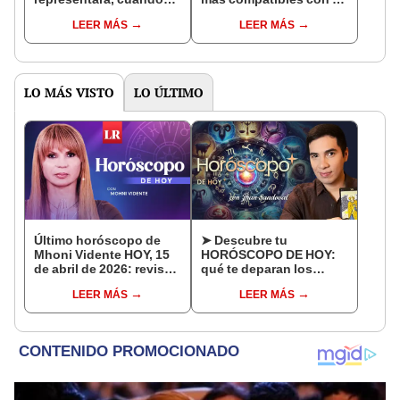
empieza y qué significa
Caballo de Fuego y esto
LEER MÁS
LEER MÁS
esta milenaria tradición
les deparará este año
LO MÁS VISTO
LO ÚLTIMO
Último horóscopo de
➤ Descubre tu
Mhoni Vidente HOY, 15
HORÓSCOPO DE HOY:
de abril de 2026: revisa
qué te deparan los
las predicciones de tu
astros este domingo 9
LEER MÁS
LEER MÁS
signo y entérate si te
de agosto, según Jhan
espera un día
Sandoval
afortunado