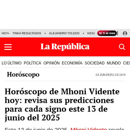
HOY
TINKA RESULTADOS
ALEJANDRO TOLEDO
KENJI FUJIMORI
PRECIO
LO ÚLTIMO
POLÍTICA
OPINIÓN
ECONOMÍA
SOCIEDAD
MUNDO
CIE
Horóscopo
13 Jun 2025 | 13:10 h
Horóscopo de Mhoni Vidente
hoy: revisa sus predicciones
para cada signo este 13 de
junio del 2025