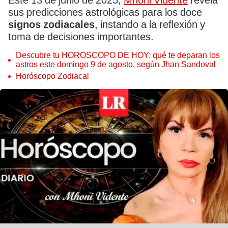
Este 13 de junio de 2025,
Mhoni Vidente
revela
sus predicciones astrológicas para los doce
signos zodiacales
, instando a la reflexión y
toma de decisiones importantes.
Descubre tu HORÓSCOPO DE HOY: qué te deparan los
astros este domingo 9 de agosto, según Jhan Sandoval
Horóscopo Zodiacal