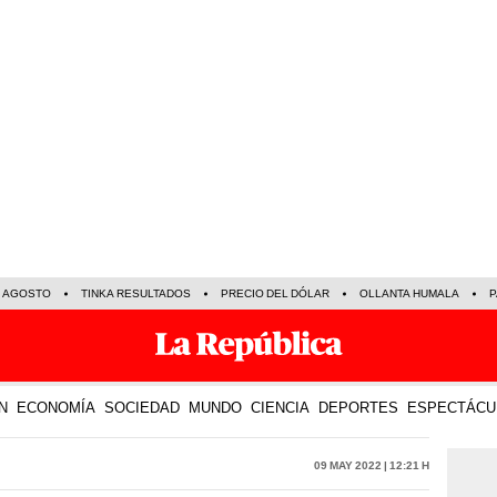
E AGOSTO
TINKA RESULTADOS
PRECIO DEL DÓLAR
OLLANTA HUMALA
P
N
ECONOMÍA
SOCIEDAD
MUNDO
CIENCIA
DEPORTES
ESPECTÁCU
09 May 2022 | 12:21 h