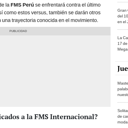
 de la
FMS Perú
se enfrentará contra el último
Gran 
Así como estos versus, también se darán otros
del 10
 una trayectoria conocida en el movimiento.
en el
La Ca
17 de 
Mega 
Ju
Maste
palab
nuest
Solita
ficados a la FMS Internacional?
de ca
moda.
demue