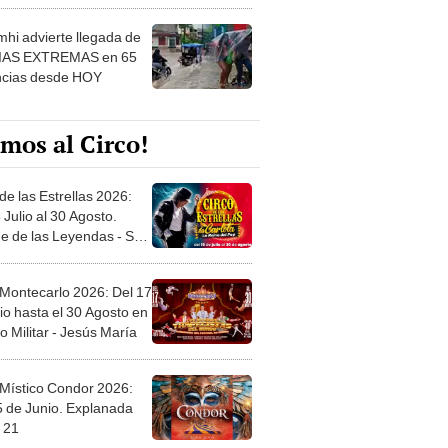
 ver
hi advierte llegada de
IAS EXTREMAS en 65
ncias desde HOY
mos al Circo!
de las Estrellas 2026:
 Julio al 30 Agosto.
e de las Leyendas - San
l
 Montecarlo 2026: Del 17
io hasta el 30 Agosto en
o Militar - Jesús María
 Místico Condor 2026:
5 de Junio. Explanada
 21