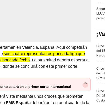
dónde
Senam
LLUV
provi
¡Va
Circo 
 certamen en Valencia, España. Aquí competirán
del 15
ue
son cuatro representantes por cada liga que
Parqu
as por cada fecha
. La otra mitad deberá esperar al
Migue
 donde se concluirá con este primer corte
Circo
de Jul
Círcul
e no estará en el primer corte internacional
Circo
Del 2
erá vista mediante unos cruces que prometen
Costa
e la
FMS España
deberá enfrentar al cuarto de la