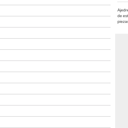
Ajedre
de es
piezas
consi