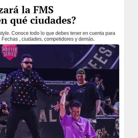
zará la FMS
en qué ciudades?
tyle. Conoce todo lo que debes tener en cuenta para
S. Fechas , ciudades, competidores y demás.