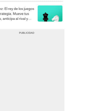
z: El rey de los juegos
trategia. Mueve tus
, anticipa al rival y
gue el jaque mate.