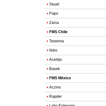
Stuart
Papo
Zaina
FMS Chile
Teorema
Nitro
Acertijo
Basek
FMS México
Aczino
Rapder
Lobo Estepario