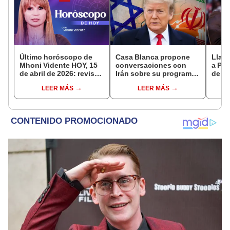
Último horóscopo de
Casa Blanca propone
Llama
Mhoni Vidente HOY, 15
conversaciones con
a Pue
de abril de 2026: revisa
Irán sobre su programa
de Tr
las predicciones de tu
nuclear y el alto al fuego
Lópe
LEER MÁS
LEER MÁS
signo y entérate si te
con Israel, según
más 
espera un día
reportes
por 
afortunado