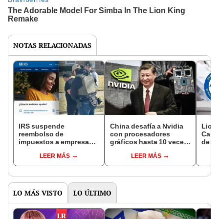
NOTAS RELACIONADAS
IRS suspende
China desafía a Nvidia
Licen
reembolso de
con procesadores
Calif
impuestos a empresas
gráficos hasta 10 veces
de ed
en EE. UU. y revisará a
más rápidos que las
restr
LEER MÁS
LEER MÁS
contribuyentes: conoce
supercomputadoras de
tend
por qué
Estados Unidos
LO MÁS VISTO
LO ÚLTIMO