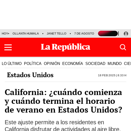
HOY
OLLANTA HUMALA
JANET TELLO
7 DE AGOSTO
TINKA RESULTADOS
LO ÚLTIMO
POLÍTICA
OPINIÓN
ECONOMÍA
SOCIEDAD
MUNDO
CIE
Estados Unidos
18 Feb 2025 | 8:33 h
California: ¿cuándo comienza
y cuándo termina el horario
de verano en Estados Unidos?
Este ajuste permite a los residentes en
California disfrutar de actividades al aire libre,