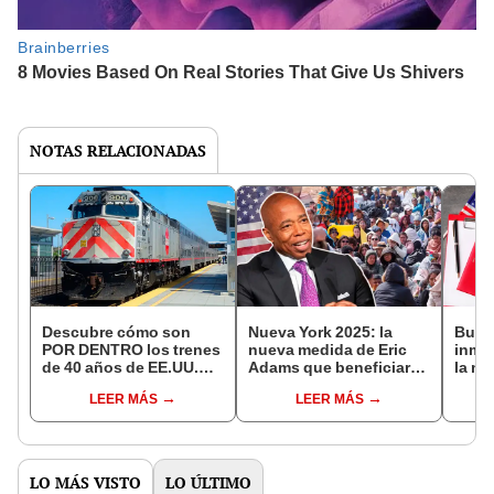
NOTAS RELACIONADAS
Descubre cómo son
Nueva York 2025: la
Buena
POR DENTRO los trenes
nueva medida de Eric
inmig
de 40 años de EE.UU.
Adams que beneficiará
la nu
que "donaron" a Lima
a inmigrantes tras
permi
LEER MÁS
LEER MÁS
por US$24 millones
triunfo de Trump en EE.
temp
UU.
maner
LO MÁS VISTO
LO ÚLTIMO