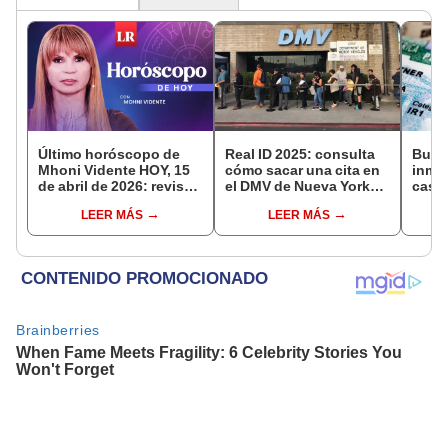
Último horóscopo de
Real ID 2025: consulta
Buena
Mhoni Vidente HOY, 15
cómo sacar una cita en
inmig
de abril de 2026: revisa
el DMV de Nueva York
caso
las predicciones de tu
para conseguir tu
solic
LEER MÁS
LEER MÁS
signo y entérate si te
identificación federal en
tu Gr
espera un día
USA
total
afortunado