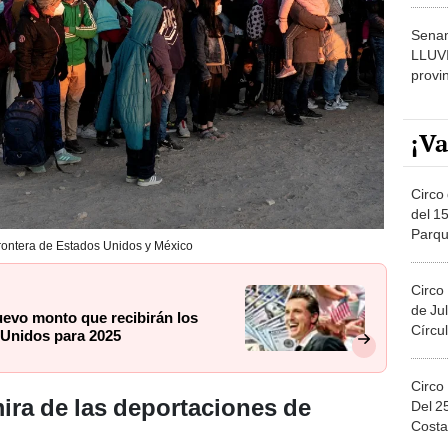
Senam
LLUV
provi
¡Va
Circo 
del 15
Parqu
 frontera de Estados Unidos y México
Migue
Circo
de Jul
nuevo monto que recibirán los
Círcul
 Unidos para 2025
Circo
ira de las deportaciones de
Del 2
Costa