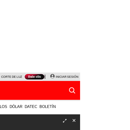
CORTE DE LUZ
VIERNES 7 DE AGOSTO
INICIAR SESIÓN
ALBERTO BENAVIDES
NALDY SALD
LOS
DÓLAR
DATEC
BOLETÍN