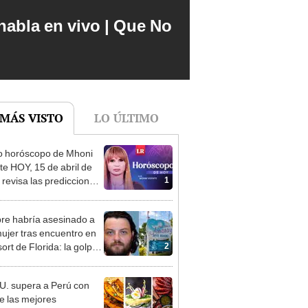
abla en vivo | Que No
 MÁS VISTO
LO ÚLTIMO
o horóscopo de Mhoni
te HOY, 15 de abril de
1
 revisa las predicciones
signo y entérate si te
a un día afortunado
e habría asesinado a
ujer tras encuentro en
2
ort de Florida: la golpeó
quitarle la vida, según
tes
U. supera a Perú con
e las mejores