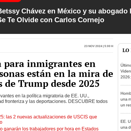
Betssy Chávez en México y su abogado h
Se Te Olvide con Carlos Cornejo
23 Nov 2024 | 5:00 h
LO
a para inmigrantes en
Últim
rsonas están en la mira de
Viden
2026:
s de Trump desde 2025
de tu 
esper
Hombr
antes en la política migratoria de EE. UU.,
una m
idad fronteriza y las deportaciones. DESCUBRE todos
un res
hasta 
25: las 2 nuevas actualizaciones de USCIS que
agen
EE. U
io
una d
o ganarán los trabajadores por hora en Estados