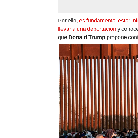
Por ello,
es fundamental estar in
llevar a una deportación
y conocer
que
Donald Trump
propone cont