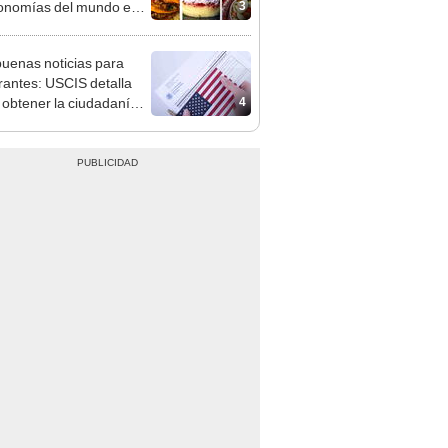
3
onomías del mundo en
 junto a México, según
 Atlas
uenas noticias para
rantes: USCIS detalla
4
obtener la ciudadanía
cana si viviste 5 años en
U.