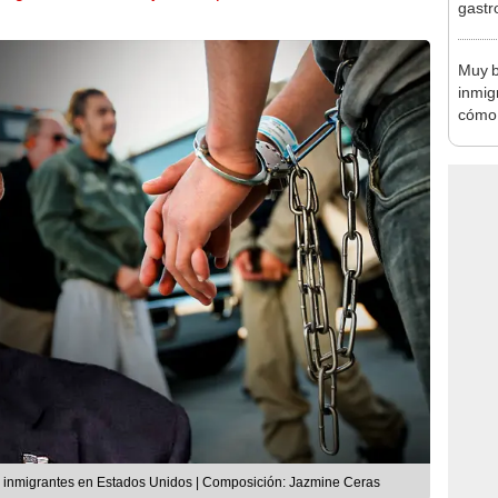
gastr
2024,
Taste
Muy b
inmig
cómo 
ameri
EE. U
e inmigrantes en Estados Unidos | Composición: Jazmine Ceras