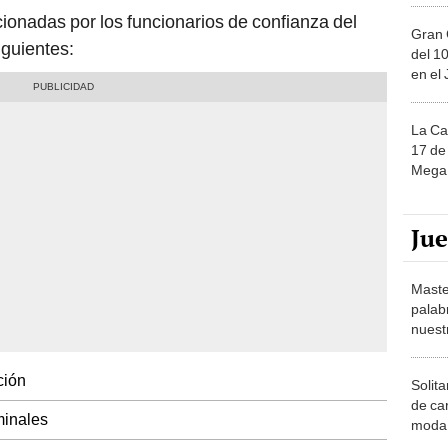
onadas por los funcionarios de confianza del
Gran 
iguientes:
del 10
en el
La Ca
17 de 
Mega 
Ju
Maste
palab
nuest
ción
Solita
de ca
minales
moda.
demue