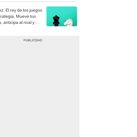
z: El rey de los juegos
trategia. Mueve tus
, anticipa al rival y
gue el jaque mate.