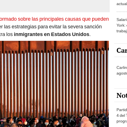
actua
podría
migra
formado sobre las principales causas que pueden
Salar
York:
 las estrategias para evitar la severa sanción
traba
ra los
inmigrantes en Estados Unidos
.
Estad
2025
Car
Carlin
agost
No
Partid
4 del
progr
dónde