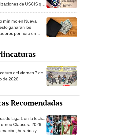
lizaciones de USCIS que
n afectar tu estatus
torio
io mínimo en Nueva
 esto ganarán los
jadores por hora en
os Unidos a partir de
lincaturas
catura del viernes 7 de
o de 2026
tas Recomendadas
os de Liga 1 en la fecha
 Torneo Clausura 2026:
amación, horarios y
 ver