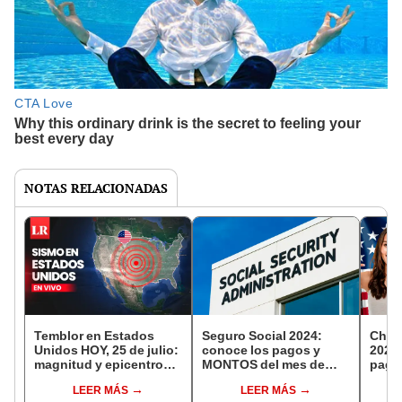
NOTAS RELACIONADAS
Temblor en Estados
Seguro Social 2024:
Cheq
Unidos HOY, 25 de julio:
conoce los pagos y
2024:
magnitud y epicentro
MONTOS del mes de
paga
del NUEVO SISMO,
AGOSTO en Estados
MONT
LEER MÁS
LEER MÁS
según USGS
Unidos
DÓLA