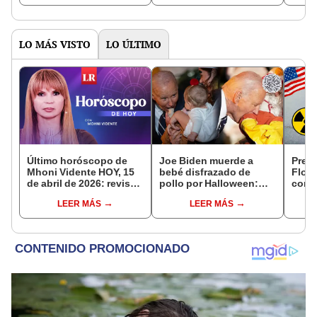
LO MÁS VISTO
LO ÚLTIMO
Último horóscopo de
Joe Biden muerde a
Preo
Mhoni Vidente HOY, 15
bebé disfrazado de
Flori
de abril de 2026: revisa
pollo por Halloween:
const
las predicciones de tu
evento se dio afuera de
con m
LEER MÁS
LEER MÁS
signo y entérate si te
la Casa Blanca
pese 
espera un día
creci
afortunado