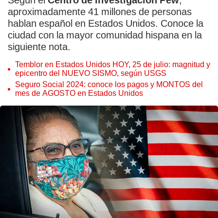
Según el
Centro de Investigación Pew
,
aproximadamente 41 millones de personas
hablan español en Estados Unidos. Conoce la
ciudad con la mayor comunidad hispana en la
siguiente nota.
Temblor en Estados Unidos HOY, 25 de julio: magnitud y
epicentro del NUEVO SISMO, según USGS
Seguro Social 2024: conoce los pagos y MONTOS del
mes de AGOSTO en Estados Unidos