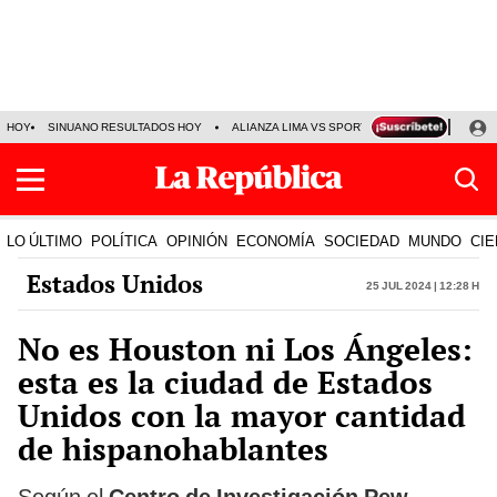
HOY
SINUANO RESULTADOS HOY
ALIANZA LIMA VS SPORT BOYS
JORGE MES
LO ÚLTIMO
POLÍTICA
OPINIÓN
ECONOMÍA
SOCIEDAD
MUNDO
CIE
Estados Unidos
25 Jul 2024 | 12:28 h
No es Houston ni Los Ángeles:
esta es la ciudad de Estados
Unidos con la mayor cantidad
de hispanohablantes