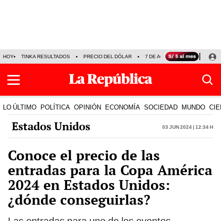
HOY
TINKA RESULTADOS
PRECIO DEL DÓLAR
7 DE AGOSTO
OLLANTA H
LO ÚLTIMO
POLÍTICA
OPINIÓN
ECONOMÍA
SOCIEDAD
MUNDO
CIE
Estados Unidos
03 Jun 2024 | 12:34 h
Conoce el precio de las
entradas para la Copa América
2024 en Estados Unidos:
¿dónde conseguirlas?