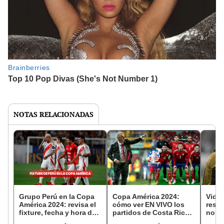
NOTAS RELACIONADAS
Grupo Perú en la Copa
Copa América 2024:
Vidal
América 2024: revisa el
cómo ver EN VIVO los
respu
fixture, fecha y hora de
partidos de Costa Rica
no ll
los partidos
con Gustavo Alfaro
selec