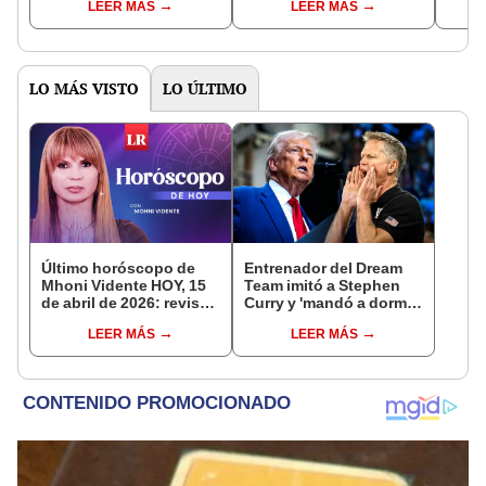
LEER MÁS
LEER MÁS
a la 
LO MÁS VISTO
LO ÚLTIMO
Último horóscopo de
Entrenador del Dream
Mhoni Vidente HOY, 15
Team imitó a Stephen
de abril de 2026: revisa
Curry y 'mandó a dormir'
las predicciones de tu
a Donald Trump en la
LEER MÁS
LEER MÁS
signo y entérate si te
Convención Nacional
espera un día
Demócrata
afortunado