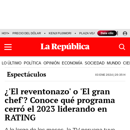
HOY
PRECIO DEL DÓLAR
KENJI FUJIMORI
PLAZA VEA
FERIADOS
KE
LO ÚLTIMO
POLÍTICA
OPINIÓN
ECONOMÍA
SOCIEDAD
MUNDO
CIE
Espectáculos
03 Ene 2024 | 20:35 h
¿'El reventonazo' o 'El gran
chef'? Conoce qué programa
cerró el 2023 liderando en
RATING