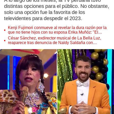
A lo largo de los meses, la TV peruana tuvo
distintas opciones para el público. No obstante,
solo una opción fue la favorita de los
televidentes para despedir el 2023.
Kenji Fujimori conmueve al revelar la dura razón por la
que no tiene hijos con su esposa Erika Muñóz: "El
proceso judicial"
César Sánchez, exdirector musical de La Bella Luz,
reaparece tras denuncia de Naldy Saldaña con
polémico pedido