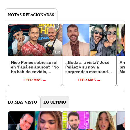
NOTAS RELACIONADAS
Nico Ponce sobre su rol
¿Boda a la vista? José
Arma
en 'Papá en apuros': "No
Peláez y su novia
prese
ha habido envidia,
sorprenden mostrando
María
todos han tirado para
misterioso anillo en
Milen
LEER MÁS
LEER MÁS
adelante"
redes sociales
agrad
hizo
LO MÁS VISTO
LO ÚLTIMO