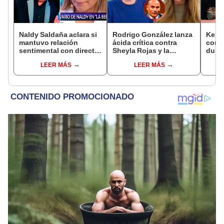
Naldy Saldaña aclara si
Rodrigo González lanza
Kenji
mantuvo relación
ácida crítica contra
conmu
sentimental con director
Sheyla Rojas y la
dura 
de La Bella Luz tras
cuestiona por su
tiene
LEER MÁS
LEER MÁS
denunciarlo por
relación con su hijo: "Te
espos
tocamientos: “Me
has dedicado a buscar
proce
parece muy bajo”
marido millonario"