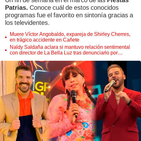
Un fin de semana en el marco de las
Fiestas
Patrias.
Conoce cuál de estos conocidos
programas fue el favorito en sintonía gracias a
los televidentes.
Muere Víctor Angobaldo, expareja de Shirley Cherres,
en trágico accidente en Cañete
Naldy Saldaña aclara si mantuvo relación sentimental
con director de La Bella Luz tras denunciarlo por
tocamientos: “Me parece muy bajo”