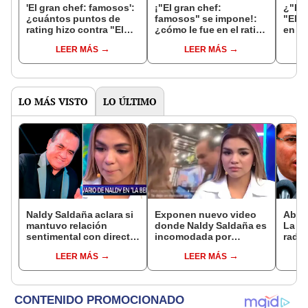
'El gran chef: famosos':
¡"El gran chef:
¿"El 
¿cuántos puntos de
famosos" se impone!:
"El r
rating hizo contra "El
¿cómo le fue en el rating
en A
reventonazo de la
frente a "JB en ATV" y
progr
LEER MÁS
LEER MÁS
Chola" y "JB"?
"El reventonazo"?
LO MÁS VISTO
LO ÚLTIMO
Naldy Saldaña aclara si
Exponen nuevo video
Abog
mantuvo relación
donde Naldy Saldaña es
La Be
sentimental con director
incomodada por
radic
de La Bella Luz tras
exdirector de La Bella
difus
LEER MÁS
LEER MÁS
denunciarlo por
Luz: la agarra de la
comp
tocamientos: “Me
mano sin su
audio
parece muy bajo”
consentimiento