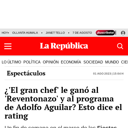
HOY
OLLANTA HUMALA
JANET TELLO
7 DE AGOSTO
TINKA RESULTADOS
LO ÚLTIMO
POLÍTICA
OPINIÓN
ECONOMÍA
SOCIEDAD
MUNDO
CIE
Espectáculos
01 Ago 2023 | 15:04 h
¿'El gran chef' le ganó al
'Reventonazo' y al programa
de Adolfo Aguilar? Esto dice el
rating