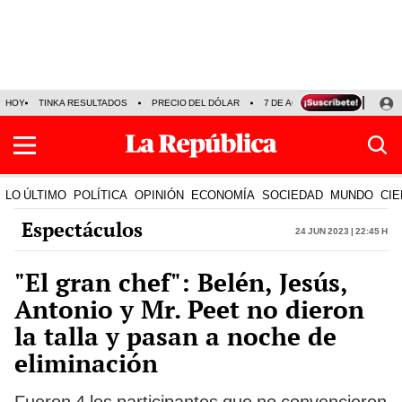
HOY
TINKA RESULTADOS
PRECIO DEL DÓLAR
7 DE AGOSTO
OLLANTA H
LO ÚLTIMO
POLÍTICA
OPINIÓN
ECONOMÍA
SOCIEDAD
MUNDO
CIE
Espectáculos
24 Jun 2023 | 22:45 h
"El gran chef": Belén, Jesús,
Antonio y Mr. Peet no dieron
la talla y pasan a noche de
eliminación