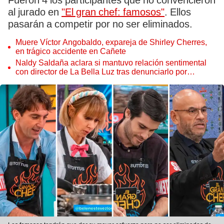
Fueron 4 los participantes que no convencieron
al jurado en
"El gran chef: famosos"
. Ellos
pasarán a competir por no ser eliminados.
Muere Víctor Angobaldo, expareja de Shirley Cherres,
en trágico accidente en Cañete
Naldy Saldaña aclara si mantuvo relación sentimental
con director de La Bella Luz tras denunciarlo por
tocamientos: “Me parece muy bajo”