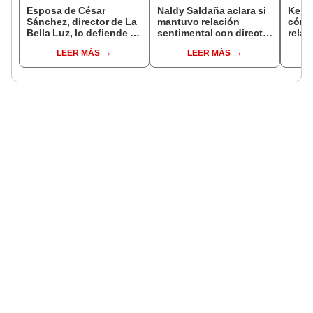
Esposa de César
Naldy Saldaña aclara si
Kenji
Sánchez, director de La
mantuvo relación
cómo 
Bella Luz, lo defiende y
sentimental con director
relac
asegura que él confesó
de La Bella Luz tras
Fujim
LEER MÁS
LEER MÁS
relación clandestina
denunciarlo por
ausen
con Naldy Saldaña:
tocamientos: “Me
event
"Hace dos años"
parece muy bajo”
Érika