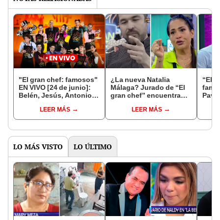
"El gran chef: famosos"
¿La nueva Natalia
“El g
EN VIVO [24 de junio]:
Málaga? Jurado de “El
famo
Belén, Jesús, Antonio y
gran chef” encuentra
Pavón
Mr. Peet pasan a noche
cabello en plato de
críti
LEER MÁS
LEER MÁS
de eliminación
Katia Palma
Bocc
LO MÁS VISTO
LO ÚLTIMO