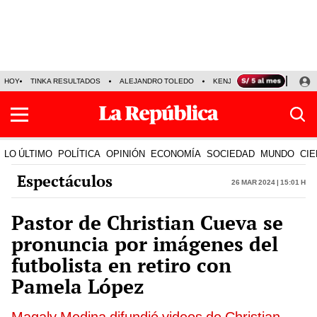
HOY
TINKA RESULTADOS
ALEJANDRO TOLEDO
KENJI FUJIMORI
PRECIO
LO ÚLTIMO
POLÍTICA
OPINIÓN
ECONOMÍA
SOCIEDAD
MUNDO
CIE
Espectáculos
26 Mar 2024 | 15:01 h
Pastor de Christian Cueva se
pronuncia por imágenes del
futbolista en retiro con
Pamela López