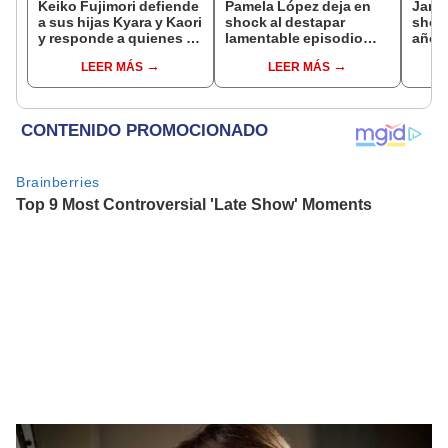
Keiko Fujimori defiende
Pamela López deja en
Janet
a sus hijas Kyara y Kaori
shock al destapar
shock
y responde a quienes la
lamentable episodio
años 
llaman ‘suegra’ en vivo:
que vivió con dueños
empre
LEER MÁS
LEER MÁS
“No pueden decirme”
de La Bella Luz: "Hasta
pleni
el día de hoy ..."