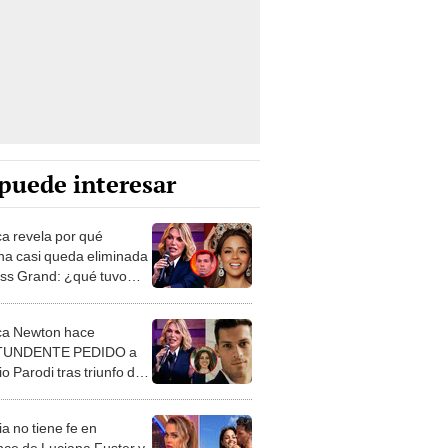
puede interesar
ca revela por qué
na casi queda eliminada
iss Grand: ¿qué tuvo
er Patricio Parodi?
ca Newton hace
UNDENTE PEDIDO a
io Parodi tras triunfo de
na en el Miss Grand
a no tiene fe en
ce de Luciana Fuster y