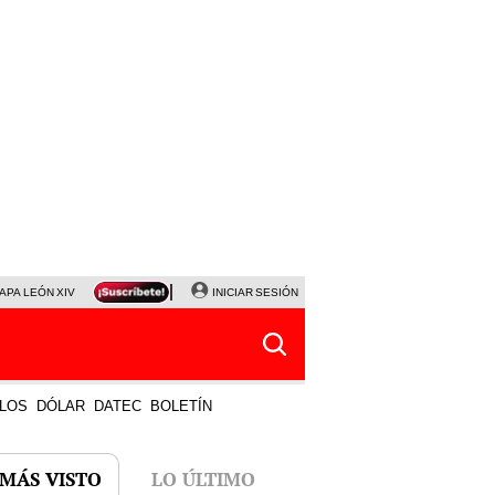
APA LEÓN XIV
NALDY SALDAÑA
INICIAR SESIÓN
LA BELLA LUZ
MAGALY MEDINA
HORÓS
LOS
DÓLAR
DATEC
BOLETÍN
 MÁS VISTO
LO ÚLTIMO