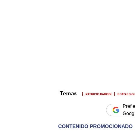
PATRICIO PARODI
ESTO ES G
Prefi
Goog