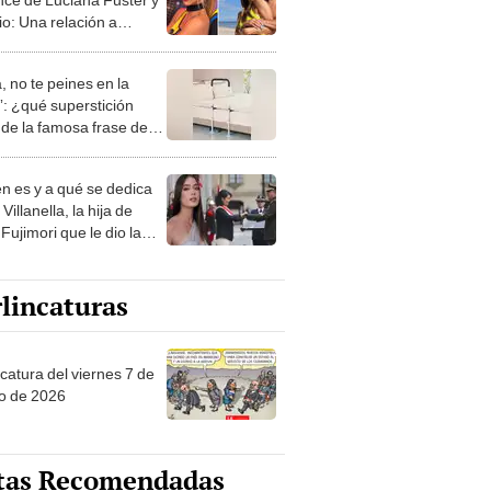
io: Una relación a
ncia no funciona
, no te peines en la
: ¿qué superstición
de la famosa frase de
nanitos Verdes?
n es y a qué se dedica
Villanella, la hija de
Fujimori que le dio la
 a nivel nacional?
lincaturas
catura del viernes 7 de
o de 2026
tas Recomendadas