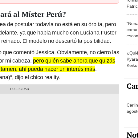
Patric
ará al Míster Perú?
dista
“Nena
ea de postular todavía no está en su órbita, pero
cama”
delante, ya que habla mucho con Luciana Fuster
escon
u reinado. El modelo no descartó la posibilidad.
los E
 lo que comentó Jessica. Obviamente, no cierro las
¿Quié
Kyara 
or mi cabeza,
pero quién sabe ahora que quizás
Keiko 
ertamen, ahí pueda nacer un interés más
.
contra
)”, dijo el chico reality.
Car
Carlin
agost
No