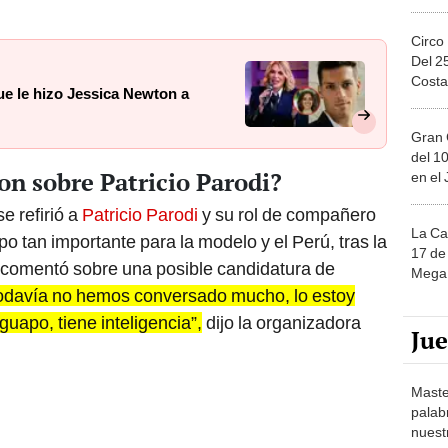
Circo
Del 2
Costa
ue le hizo Jessica Newton a
Gran 
del 10
on sobre Patricio Parodi?
en el
e refirió a
Patricio Parodi
y su rol de compañero
La Ca
o tan importante para la modelo y el Perú, tras la
17 de 
 y comentó sobre una posible candidatura de
Mega 
odavía no hemos conversado mucho, lo estoy
uapo, tiene inteligencia”,
dijo la organizadora
Ju
Maste
palab
nuest