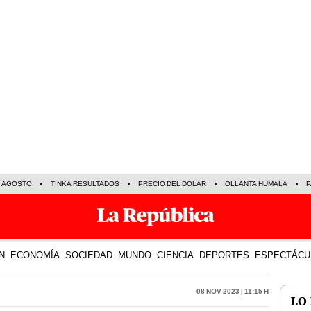
E AGOSTO
TINKA RESULTADOS
PRECIO DEL DÓLAR
OLLANTA HUMALA
P
N
ECONOMÍA
SOCIEDAD
MUNDO
CIENCIA
DEPORTES
ESPECTÁCU
08 Nov 2023 | 11:15 h
LO