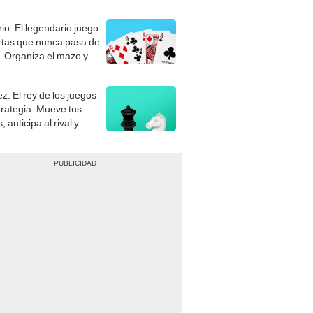
rio: El legendario juego
rtas que nunca pasa de
 Organiza el mazo y
stra tu habilidad.
z: El rey de los juegos
trategia. Mueve tus
, anticipa al rival y
gue el jaque mate.