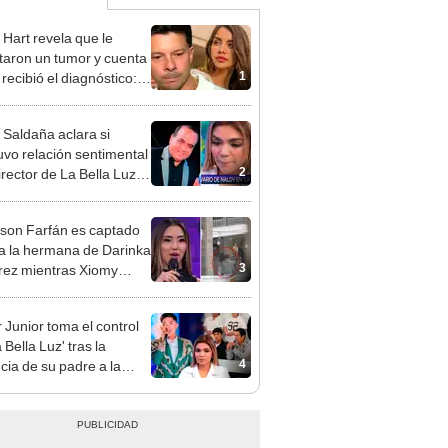
 Hart revela que le
taron un tumor y cuenta
1
recibió el diagnóstico:
res muy fuertes..."
 Saldaña aclara si
vo relación sentimental
2
irector de La Bella Luz
denunciarlo por
ientos: “Me parece muy
rson Farfán es captado
 a la hermana de Darinka
3
ez mientras Xiomy
hiro trabajaba: “Él tiene
”
 Junior toma el control
 Bella Luz' tras la
4
cia de su padre a la
sta por caso Naldy
aña