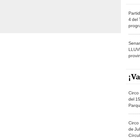
Partid
4 del
progr
dónde
Senam
LLUV
provi
¡Va
Circo 
del 15
Parqu
Migue
Circo
de Jul
Círcul