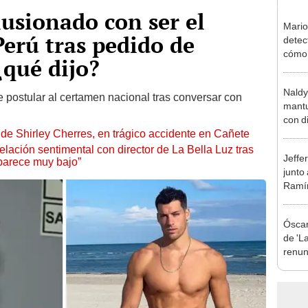
lusionado con ser el
Mario
erú tras pedido de
detec
cómo 
¿qué dijo?
"Dolo
Naldy
e postular al certamen nacional tras conversar con
mantu
con d
de Shirley Cherres, en trágico accidente en Cañete
tras 
tocam
lación sentimental con director de La Bella Luz tras
Jeffe
bajo”
parece muy bajo”
junto
Ramír
Kanas
sus…
Óscar
de 'La
renun
orque
Sald