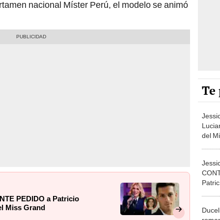
ertamen nacional Míster Perú, el modelo se animó
Te 
Jessi
Lucia
del M
que v
Jessi
CONT
Patric
Lucia
TE PEDIDO a Patricio
 el Miss Grand
Duceli
roman