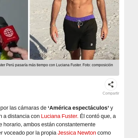
íster Perú pasaría más tiempo con Luciana Fuster. Foto: composición
Compartir
o por las cámaras de
‘América espectáculos’
y
n a distancia con
Luciana Fuster.
Él contó que, a
de horario, ambos están constantemente
 voceado por la propia
Jessica Newton
como