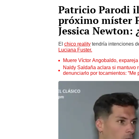
Patricio Parodi i
próximo míster P
Jessica Newton: 
El
chico reality
tendría intenciones d
Luciana Fuster.
Muere Víctor Angobaldo, expareja 
Naldy Saldaña aclara si mantuvo re
denunciarlo por tocamientos: “Me 