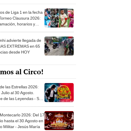
os de Liga 1 en la fecha
 Torneo Clausura 2026:
amación, horarios y
 ver
hi advierte llegada de
IAS EXTREMAS en 65
ncias desde HOY
mos al Circo!
de las Estrellas 2026:
 Julio al 30 Agosto.
e de las Leyendas - San
l
 Montecarlo 2026: Del 17
io hasta el 30 Agosto en
o Militar - Jesús María