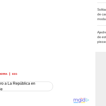
Solita
de ca
moda.
demue
Ajedre
de es
piezas
consi
UERRA
EEG
ero a La República en
le