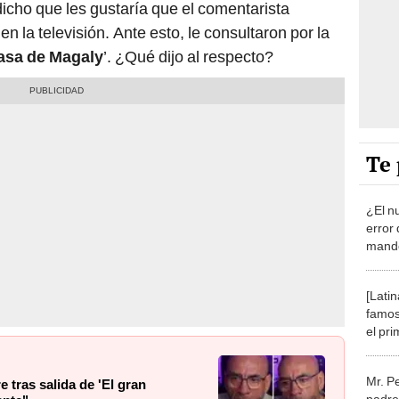
dicho que les gustaría que el comentarista
n la televisión. Ante esto, le consultaron por la
asa de Magaly
’. ¿Qué dijo al respecto?
Te 
¿El n
error 
mandó
chef:
[Latin
famos
el pri
gran 
Mr. Pe
e tras salida de 'El gran
padre 