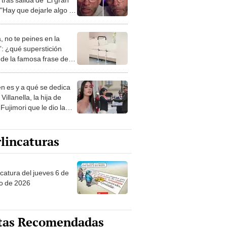
 "Hay que dejarle algo a
te"
, no te peines en la
: ¿qué superstición
de la famosa frase de
nanitos Verdes?
n es y a qué se dedica
Villanella, la hija de
Fujimori que le dio la
 a nivel nacional?
lincaturas
ncatura del jueves 6 de
o de 2026
tas Recomendadas