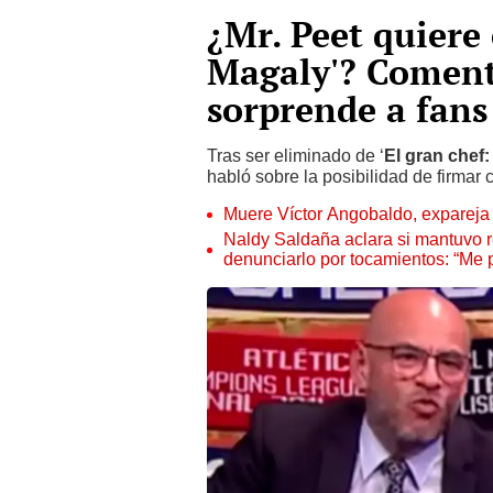
¿Mr. Peet quiere 
Magaly'? Coment
sorprende a fans
Tras ser eliminado de ‘
El gran chef
habló sobre la posibilidad de firmar 
Muere Víctor Angobaldo, expareja 
Naldy Saldaña aclara si mantuvo re
denunciarlo por tocamientos: “Me 