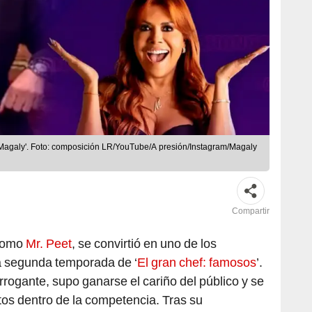
 Magaly'. Foto: composición LR/YouTube/A presión/Instagram/Magaly
Compartir
 como
Mr. Peet
, se convirtió en uno de los
a segunda temporada de ‘
El gran chef: famosos
’.
rrogante, supo ganarse el cariño del público y se
tos dentro de la competencia. Tras su