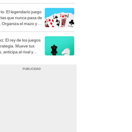
rio: El legendario juego
rtas que nunca pasa de
 Organiza el mazo y
stra tu habilidad.
z: El rey de los juegos
trategia. Mueve tus
, anticipa al rival y
gue el jaque mate.