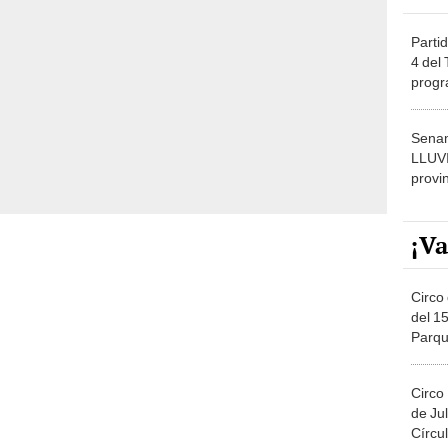
Partid
4 del
progr
dónde
Senam
LLUV
provi
¡Va
Circo 
del 15
Parqu
Migue
Circo
de Jul
Círcul