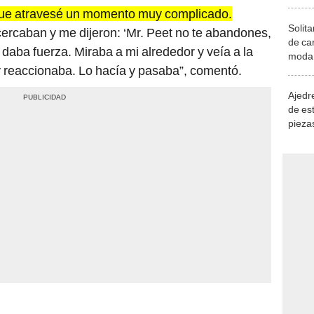
ue atravesé un momento muy complicado.
Solita
rcaban y me dijeron: ‘Mr. Peet no te abandones,
de ca
aba fuerza. Miraba a mi alrededor y veía a la
moda.
y reaccionaba. Lo hacía y pasaba”, comentó.
demue
Ajedre
de es
piezas
consi