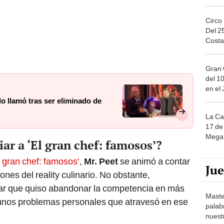
Circo
Del 2
Costa
Gran 
del 10
en el
lo llamó tras ser eliminado de
La Ca
17 de 
Mega 
ar a ‘El gran chef: famosos’?
l gran chef: famosos’
,
Mr. Peet
se animó a contar
Ju
nes del reality culinario. No obstante,
lar que quiso abandonar la competencia en más
Maste
unos problemas personales que atravesó en ese
palab
nuest