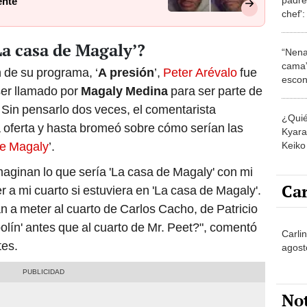
ente"
chef':
la gen
La casa de Magaly’?
“Nena
cama”
 de su programa, ‘
A presión
’,
Peter Arévalo
fue
escon
ser llamado por
Magaly Medina
para ser parte de
los E
 Sin pensarlo dos veces, el comentarista
¿Quié
la oferta y hasta bromeó sobre cómo serían las
Kyara 
de Magaly
’.
Keiko 
contra
maginan lo que sería 'La casa de Magaly' con mi
Car
 a mi cuarto si estuviera en 'La casa de Magaly'.
n a meter al cuarto de Carlos Cacho, de Patricio
bolín' antes que al cuarto de Mr. Peet?", comentó
Carli
tes.
agost
No