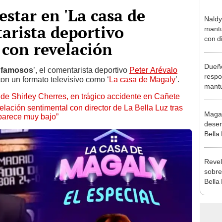
estar en 'La casa de
Naldy
arista deportivo
mantu
con d
 con revelación
tras 
tocam
Dueño
bajo”
: famosos
’, el comentarista deportivo
Peter Arévalo
respo
con un formato televisivo como ‘
La casa de Magaly
’.
mantu
de Shirley Cherres, en trágico accidente en Cañete
exdir
const
lación sentimental con director de La Bella Luz tras
Maga
parece muy bajo”
desen
Bella
donde
Salda
Revel
Sánc
sobre
Bella
canta
“¿Vie