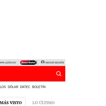
APA LEÓN XIV
NALDY SALDAÑA
INICIAR SESIÓN
LA BELLA LUZ
MAGALY MEDINA
HORÓS
LOS
DÓLAR
DATEC
BOLETÍN
 MÁS VISTO
LO ÚLTIMO