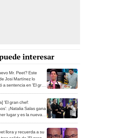
puede interesar
uevo Mr. Peet? Este
de Josi Martínez lo
 a sentencia en 'El gran
 famosos'
a] 'El gran chef:
os': ¡Natalia Salas gana
mer lugar y es la nueva
chef!
et llora y recuerda a su
tras salida de 'El gran