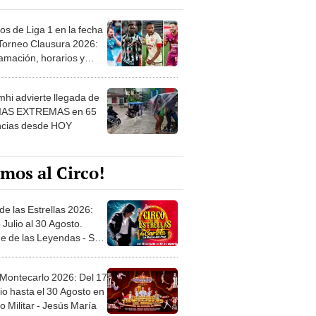
os de Liga 1 en la fecha
 Torneo Clausura 2026:
amación, horarios y
 ver
hi advierte llegada de
IAS EXTREMAS en 65
ncias desde HOY
mos al Circo!
de las Estrellas 2026:
 Julio al 30 Agosto.
e de las Leyendas - San
l
 Montecarlo 2026: Del 17
io hasta el 30 Agosto en
o Militar - Jesús María