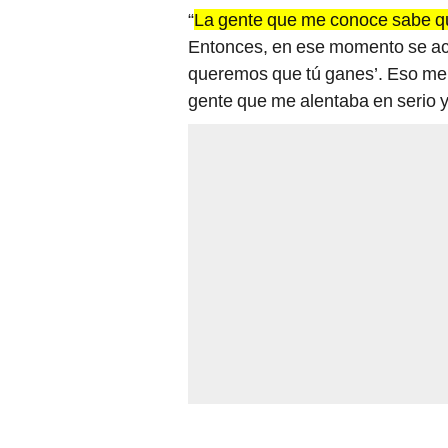
“
La gente que me conoce sabe q
Entonces, en ese momento se ace
queremos que tú ganes’. Eso me d
gente que me alentaba en serio 