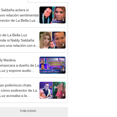
 Saldaña aclara si
vo relación sentimental
1
irector de La Bella Luz
denunciarlo por
ientos: “Me parece muy
 de La Bella Luz
nde si Naldy Saldaña
2
vo una relación con el
ector musical: “No me
a”
ly Medina
mascara a dueño de La
3
 Luz y expone audio
 le reclama a Naldy
ña por videos con César
an polémicos chats
hez
 cómo exdirector de La
4
 Luz acosaba a la
nte Claudia Salazar:
nes?, te espero”