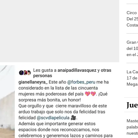
Circo
Del 2
Costa
Gran 
del 10
en el
La Ca
17 de 
Mega 
Ju
Maste
palab
nuest