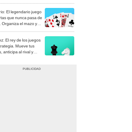
rio: El legendario juego
rtas que nunca pasa de
 Organiza el mazo y
stra tu habilidad.
z: El rey de los juegos
trategia. Mueve tus
, anticipa al rival y
gue el jaque mate.