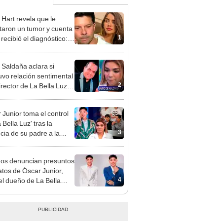
 Hart revela que le
taron un tumor y cuenta
1
recibió el diagnóstico:
res muy fuertes..."
 Saldaña aclara si
vo relación sentimental
2
irector de La Bella Luz
denunciarlo por
ientos: “Me parece muy
 Junior toma el control
 Bella Luz' tras la
3
cia de su padre a la
sta por caso Naldy
aña
gos denuncian presuntos
atos de Óscar Junior,
4
del dueño de La Bella
"Humilla a los demás"