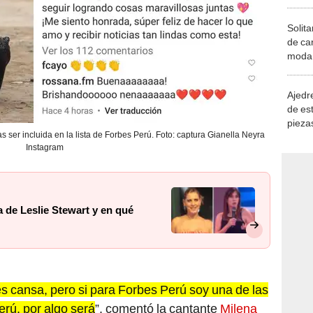
Solita
de ca
moda.
demue
Ajedre
de es
piezas
s ser incluida en la lista de Forbes Perú. Foto: captura Gianella Neyra
consi
Instagram
a de Leslie Stewart y en qué
es cansa, pero si para Forbes Perú soy una de las
rú, por algo será
”, comentó la cantante
Milena