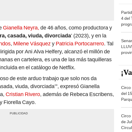
Partid
4 del
progr
de
Gianella Neyra,
de 46 años, como productora y
dónde
ra, casada, viuda, divorciada
’ (2023), y en la
Senam
ondos
,
Milene Vásquez
y
Patricia Portocarrero
. Tal
LLUV
irigida por Ani Alva Helfer​y, alcanzó el millón de
provi
nas en cartelera, es una de las más taquilleras
incluida en el catálogo de Netflix.
¡Va
loso de este arduo trabajo que solo nos da
 casada, viuda, divorciada’”, expresó Gianella
Circo 
del 15
ja,
Cristian Rivero
, además de Rebeca Escribens,
Parqu
 Fiorella Cayo.
Migue
Circo
de Jul
Círcul