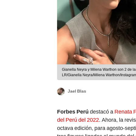
Gianella Neyra y Milena Warthon son 2 de las 
LR/Gianella Neyra/Milena Warthon/Instagra
Jael Blas
Forbes Perú
destacó a
Renata F
del Perú del 2022
. Ahora, la revi
octava edición, para agosto-sept