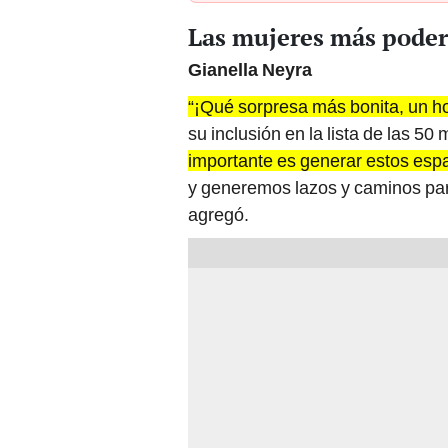
Las mujeres más poder
Gianella Neyra
“¡Qué sorpresa más bonita, un ho
su inclusión en la lista de las 5
importante es generar estos es
y generemos lazos y caminos par
agregó.