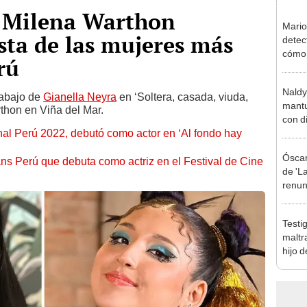
y Milena Warthon
Mario
ista de las mujeres más
detec
cómo 
rú
"Dolo
Naldy
rabajo de
Gianella Neyra
en ‘Soltera, casada, viuda,
mantu
rthon en Viña del Mar.
con d
nal Perú 2022, debutó como actor en ‘Al fondo hay
tras 
tocam
Óscar
bajo”
ans Perú que debuta como actriz en el Festival de Cine
de 'La
renun
orque
Sald
Testi
maltr
hijo 
Luz: 