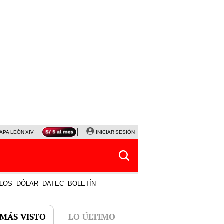
APA LEÓN XIV
NALDY SALDAÑA
INICIAR SESIÓN
LA BELLA LUZ
MAGALY MEDINA
HORÓS
LOS
DÓLAR
DATEC
BOLETÍN
 MÁS VISTO
LO ÚLTIMO