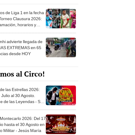
os de Liga 1 en la fecha
 Torneo Clausura 2026:
amación, horarios y
 ver
hi advierte llegada de
IAS EXTREMAS en 65
ncias desde HOY
mos al Circo!
de las Estrellas 2026:
 Julio al 30 Agosto.
e de las Leyendas - San
l
 Montecarlo 2026: Del 17
io hasta el 30 Agosto en
o Militar - Jesús María