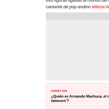
tres figuras ligadas al mundo del
cantante de pop andino
Milena 
PUEDES VER:
¿Quién es Armando Machuca, el nu
famosos'?