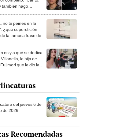
 y también hago
acia porque fui
sta”
, no te peines en la
: ¿qué superstición
de la famosa frase de
nanitos Verdes?
n es y a qué se dedica
Villanella, la hija de
Fujimori que le dio la
 a nivel nacional?
lincaturas
ncatura del jueves 6 de
o de 2026
tas Recomendadas