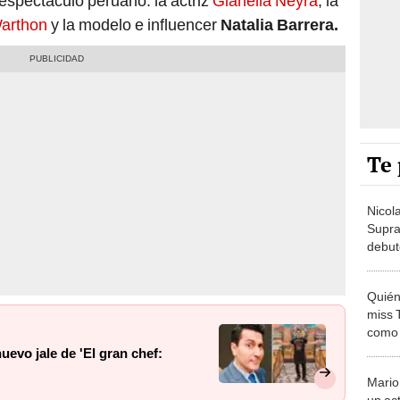
 espectáculo peruano: la actriz
Gianella Neyra
, la
Warthon
y la modelo e influencer
Natalia Barrera.
Te 
Nicol
Supra
debut
fondo 
Quién
miss 
como a
Cine 
evo jale de 'El gran chef:
Mario
un ac