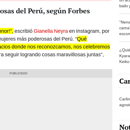
bailo
osas del Perú, según Forbes
acrob
gimna
“Nena
cama”
nor!”,
escribió
Gianella Neyra
en Instagram, por
escon
0 mujeres más poderosas del Perú. “
Qué
los E
pacios donde nos reconozcamos, nos celebremos
¿Quié
a seguir logrando cosas maravillosas juntas”,
Kyara 
Keiko 
contra
Car
Carli
agost
No