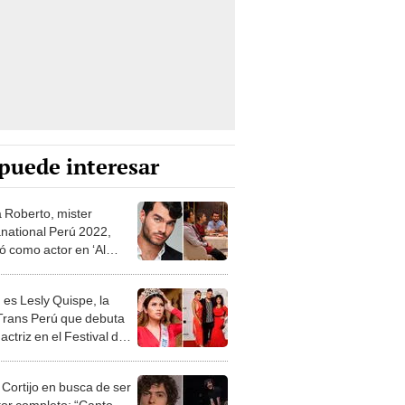
puede interesar
a Roberto, mister
national Perú 2022,
ó como actor en ‘Al
hay sitio’
 es Lesly Quispe, la
Trans Perú que debuta
ctriz en el Festival de
de Lima
 Cortijo en busca de ser
tor completo: “Canto,