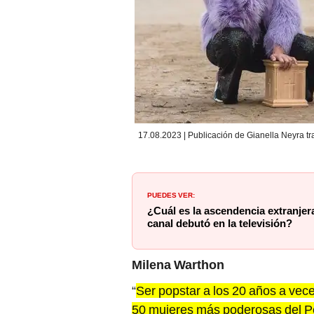
17.08.2023 | Publicación de Gianella Neyra tra
PUEDES VER:
¿Cuál es la ascendencia extranjer
canal debutó en la televisión?
Milena Warthon
“
Ser popstar a los 20 años a vec
50 mujeres más poderosas del Pe