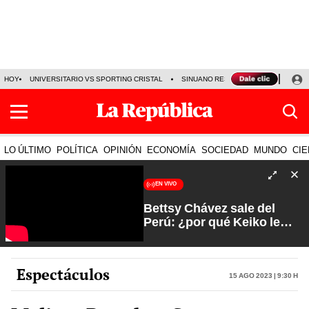
HOY
UNIVERSITARIO VS SPORTING CRISTAL
SINUANO RESULTADOS HOY
CA
LO ÚLTIMO
POLÍTICA
OPINIÓN
ECONOMÍA
SOCIEDAD
MUNDO
CIE
EN VIVO
Bettsy Chávez sale del
Perú: ¿por qué Keiko le
otorgó el salvoconducto? |
Fuerte y Claro con Manuela
Camacho
Espectáculos
15 Ago 2023 | 9:30 h