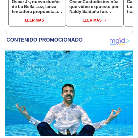
Óscar Jr., nuevo dueño
Óscar Custodio insinúa
Canta
de La Bella Luz, lanza
que video expuesto por
Luz r
tentadora propuesta a
Naldy Saldaña fue
tras 
Naldy Saldaña tras
editado y hace fuerte
por 
LEER MÁS
LEER MÁS
denuncia por
advertencia: “Lo
Salda
tocamientos: “Va a
determinara la justicia”
favor
haber otro tipo de ley”