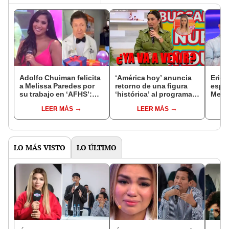
Adolfo Chuiman felicita
‘América hoy’ anuncia
Erick
a Melissa Paredes por
retorno de una figura
espe
su trabajo en ‘AFHS’:
‘histórica’ al programa:
Meli
"Una buena actriz"
¿Melissa o Brunella
'AFHS
LEER MÁS
LEER MÁS
Horna?
quími
LO MÁS VISTO
LO ÚLTIMO