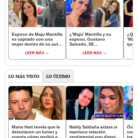
Esposo de Maju Mantilla
¿'Maju' Mantilla y su
¿Quié
es captado con una
esposo, Gustavo
‘Maju
mujer dentro de su auto,
Salcedo, SE
qué r
según 'Magaly TV'
SEPARARON?:
‘Maju
LEER MÁS
LEER MÁS
conductora responde
así a rumores
LO MÁS VISTO
LO ÚLTIMO
Mario Hart revela que le
Naldy Saldaña aclara si
Óscar
detectaron un tumor y
mantuvo relación
contr
cuenta cómo recibió el
sentimental con director
tras 