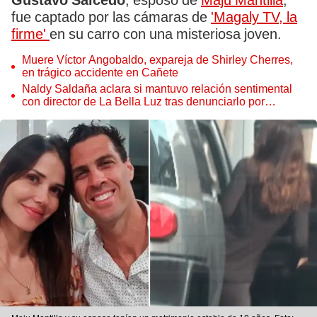
Gustavo Salcedo
, esposo de
Maju Mantilla
,
fue captado por las cámaras de
'Magaly TV, la
firme'
en su carro con una misteriosa joven.
Muere Víctor Angobaldo, expareja de Shirley Cherres,
en trágico accidente en Cañete
Naldy Saldaña aclara si mantuvo relación sentimental
con director de La Bella Luz tras denunciarlo por
tocamientos: “Me parece muy bajo”