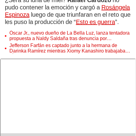
¿Será su luna de miel?
Rafael Cardozo
no
pudo contener la emoción y cargó a
Rosángela
Espinoza
luego de que triunfaran en el reto que
les puso la producción de “
Esto es guerra
”.
Óscar Jr., nuevo dueño de La Bella Luz, lanza tentadora
propuesta a Naldy Saldaña tras denuncia por
tocamientos
Jefferson Farfán es captado junto a la hermana de
Darinka Ramírez mientras Xiomy Kanashiro trabajaba:
“Él tiene sus…”