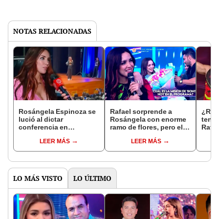
NOTAS RELACIONADAS
Rosángela Espinoza se
Rafael sorprende a
¿Ros
lució al dictar
Rosángela con enorme
tener
conferencia en
ramo de flores, pero ella
Rafa
universidad: "Todo
le aclara: "No la tendrás
"Pod
LEER MÁS
LEER MÁS
esfuerzo tiene su
fácil"
besit
recompensa"
LO MÁS VISTO
LO ÚLTIMO