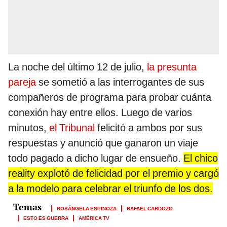
La noche del último 12 de julio,
la presunta
pareja
se sometió a las interrogantes de sus
compañeros de programa para probar cuánta
conexión hay entre ellos. Luego de varios
minutos,
el Tribunal
felicitó a ambos por sus
respuestas y anunció que ganaron un viaje
todo pagado a dicho lugar de ensueño.
El chico
reality explotó de felicidad por el premio y cargó
a la modelo para celebrar el triunfo de los dos.
ROSÁNGELA ESPINOZA
RAFAEL CARDOZO
ESTO ES GUERRA
AMÉRICA TV