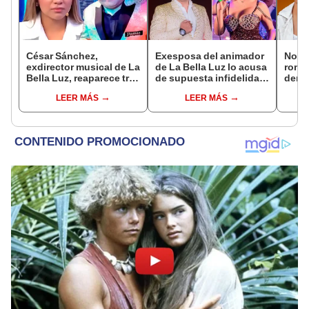
César Sánchez,
Exesposa del animador
Novi
exdirector musical de La
de La Bella Luz lo acusa
rompe
Bella Luz, reaparece tras
de supuesta infidelidad
denu
denuncia de Naldy
con Naldy Saldaña y
exdir
LEER MÁS
LEER MÁS
Saldaña con polémico
expone chats
Luz: 
pedido: "Pido respetar
apoy
la presunción de
inocencia"