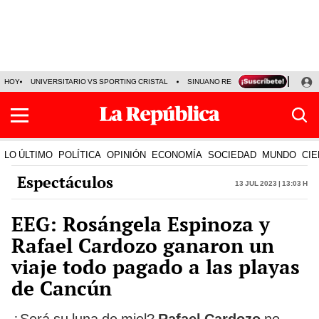
HOY
UNIVERSITARIO VS SPORTING CRISTAL
SINUANO RESULTADOS HOY
CA
LO ÚLTIMO
POLÍTICA
OPINIÓN
ECONOMÍA
SOCIEDAD
MUNDO
CIE
Espectáculos
13 Jul 2023 | 13:03 h
EEG: Rosángela Espinoza y
Rafael Cardozo ganaron un
viaje todo pagado a las playas
de Cancún