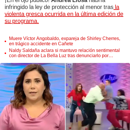
¡En el ojo público!
Andrea Llosa
habría
infringido la ley de protección al menor tras
la
violenta gresca ocurrida en la última edición de
su programa.
Muere Víctor Angobaldo, expareja de Shirley Cherres,
en trágico accidente en Cañete
Naldy Saldaña aclara si mantuvo relación sentimental
con director de La Bella Luz tras denunciarlo por
tocamientos: “Me parece muy bajo”