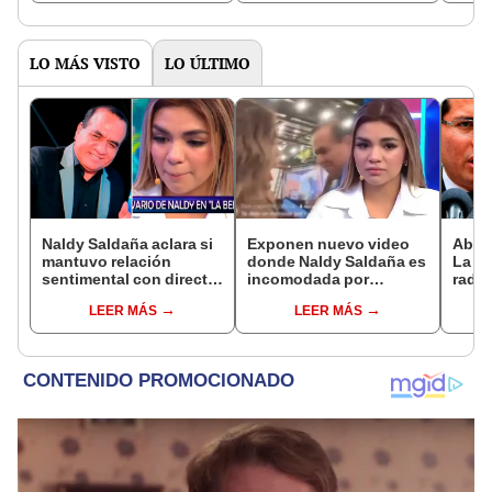
LO MÁS VISTO
LO ÚLTIMO
Naldy Saldaña aclara si
Exponen nuevo video
Abog
mantuvo relación
donde Naldy Saldaña es
La Be
sentimental con director
incomodada por
radic
de La Bella Luz tras
exdirector de La Bella
difus
LEER MÁS
LEER MÁS
denunciarlo por
Luz: la agarra de la
comp
tocamientos: “Me
mano sin su
audio
parece muy bajo”
consentimiento