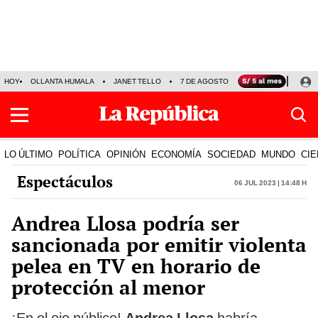
HOY
OLLANTA HUMALA
JANET TELLO
7 DE AGOSTO
TINKA RESULTADOS
LO ÚLTIMO
POLÍTICA
OPINIÓN
ECONOMÍA
SOCIEDAD
MUNDO
CIE
Espectáculos
06 Jul 2023 | 14:48 h
Andrea Llosa podría ser
sancionada por emitir violenta
pelea en TV en horario de
protección al menor