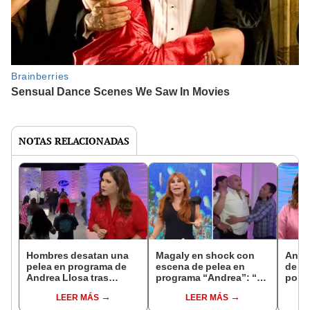
NOTAS RELACIONADAS
Hombres desatan una
Magaly en shock con
Andre
pelea en programa de
escena de pelea en
de S
Andrea Llosa tras
programa “Andrea”: “Se
por a
conocer resultados de
descontroló todo”
perio
LEER MÁS
LEER MÁS
prueba de ADN
justi