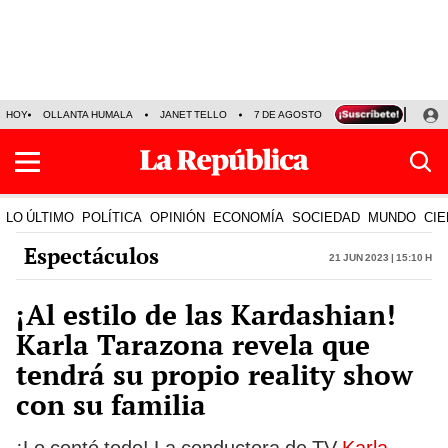
HOY
OLLANTA HUMALA
JANET TELLO
7 DE AGOSTO
TINKA RESULTADOS
LO ÚLTIMO
POLÍTICA
OPINIÓN
ECONOMÍA
SOCIEDAD
MUNDO
CIE
Espectáculos
21 Jun 2023 | 15:10 h
¡Al estilo de las Kardashian!
Karla Tarazona revela que
tendrá su propio reality show
con su familia