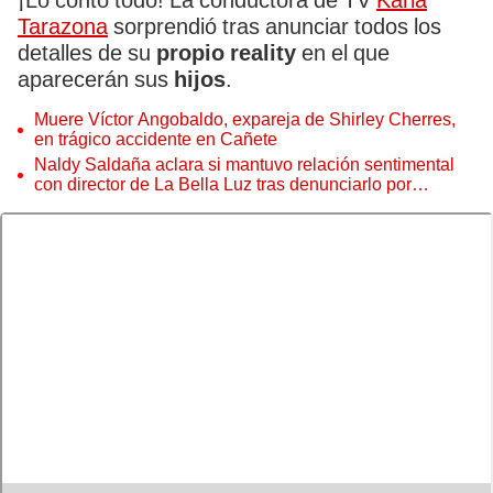
¡Lo contó todo! La conductora de TV
Karla
Tarazona
sorprendió tras anunciar todos los
detalles de su
propio reality
en el que
aparecerán sus
hijos
.
Muere Víctor Angobaldo, expareja de Shirley Cherres,
en trágico accidente en Cañete
Naldy Saldaña aclara si mantuvo relación sentimental
con director de La Bella Luz tras denunciarlo por
tocamientos: “Me parece muy bajo”