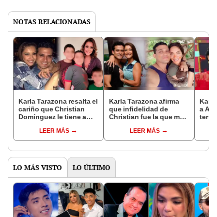
NOTAS RELACIONADAS
Karla Tarazona resalta el
Karla Tarazona afirma
Karla
cariño que Christian
que infidelidad de
a Ale
Domínguez le tiene a
Christian fue la que más
termi
sus hijos con Leonard
le afectó: "Me la
“Sién
LEER MÁS
LEER MÁS
León
recontra vieron"
con 
LO MÁS VISTO
LO ÚLTIMO