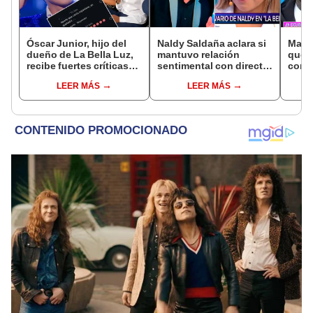
Óscar Junior, hijo del
Naldy Saldaña aclara si
Marce
dueño de La Bella Luz,
mantuvo relación
que 
recibe fuertes críticas
sentimental con director
con M
en redes por caso de
de La Bella Luz tras
hace 
LEER MÁS
LEER MÁS
Naldy Saldaña:
denunciarlo por
“La r
“Apañador”
tocamientos: “Me
desu
parece muy bajo”