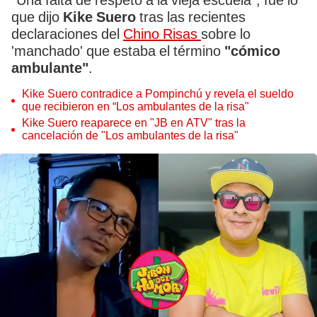
"Una falta de respeto a la vieja escuela", fue lo
que dijo
Kike Suero
tras las recientes
declaraciones del
Chino Risas
sobre lo
'manchado' que estaba el término
"cómico
ambulante"
.
Kike Suero contradice a Pompinchú y revela el sueldo
que recibieron en “Los ambulantes de la risa"
Kike Suero reaparece en "JB en ATV" tras la
cancelación de "Los ambulantes de la risa"