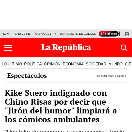
HOY
PERÚ VS FILIPINAS VÓLEY
TERREMOTO EN COLOMBIA EN VIVO
CÁMARA
LO ÚLTIMO
POLÍTICA
OPINIÓN
ECONOMÍA
SOCIEDAD
MUNDO
CIE
Espectáculos
15 Abr 2023 | 14:31 h
Kike Suero indignado con
Chino Risas por decir que
"Jirón del humor" limpiará a
los cómicos ambulantes