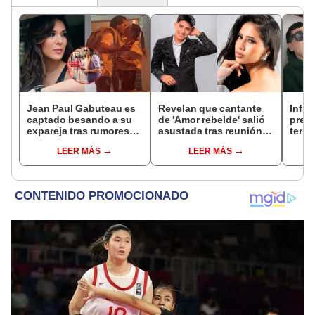
Jean Paul Gabuteau es
Revelan que cantante
Influ
captado besando a su
de 'Amor rebelde' salió
prec
expareja tras rumores
asustada tras reunión
terre
de embarazo de su
con Óscar Junior, líder
capt
LEER MÁS
LEER MÁS
esposa Silvia Cornejo
de La Bella Luz: "Sus
despl
intenciones eran otras"
aero