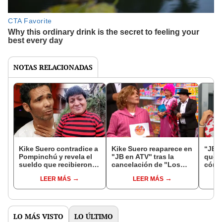
NOTAS RELACIONADAS
Kike Suero contradice a
Kike Suero reaparece en
“JB 
Pompinchú y revela el
"JB en ATV" tras la
qué p
sueldo que recibieron
cancelación de "Los
cómic
en “Los ambulantes de
ambulantes de la risa"
Dayan
LEER MÁS
LEER MÁS
la risa"
LO MÁS VISTO
LO ÚLTIMO